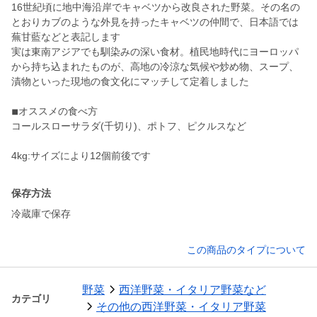
16世紀頃に地中海沿岸でキャベツから改良された野菜。その名の
とおりカブのような外見を持ったキャベツの仲間で、日本語では
蕪甘藍などと表記します
実は東南アジアでも馴染みの深い食材。植民地時代にヨーロッパ
から持ち込まれたものが、高地の冷涼な気候や炒め物、スープ、
漬物といった現地の食文化にマッチして定着しました
◾︎オススメの食べ方
コールスローサラダ(千切り)、ポトフ、ピクルスなど
保存方法
冷蔵庫で保存
この商品のタイプについて
野菜
西洋野菜・イタリア野菜など
カテゴリ
その他の西洋野菜・イタリア野菜