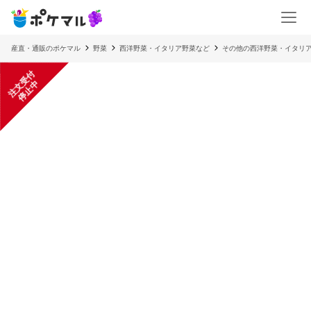
産直・通販のポケマル
野菜
西洋野菜・イタリア野菜など
その他の西洋野菜・イタリ
注
文
受
付
停
止
中