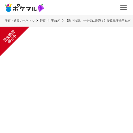
産直・通販のポケマル
野菜
玉ねぎ
【彩り抜群、サラダに最適！】淡路島産赤玉ねぎ 
注
文
受
付
停
止
中