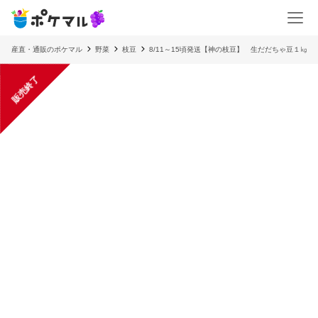
産直・通販のポケマル
野菜
枝豆
8/11～15頃発送【神の枝豆】 生だだちゃ豆１㎏
販売終了