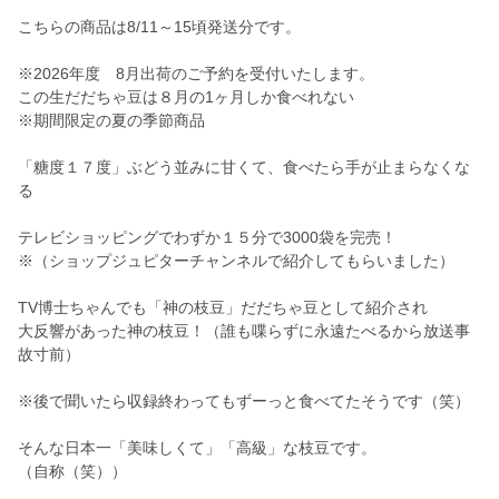
こちらの商品は8/11～15頃発送分です。
※2026年度 8月出荷のご予約を受付いたします。
この生だだちゃ豆は８月の1ヶ月しか食べれない
※期間限定の夏の季節商品
「糖度１７度」ぶどう並みに甘くて、食べたら手が止まらなくな
る
テレビショッピングでわずか１５分で3000袋を完売！
※（ショップジュピターチャンネルで紹介してもらいました）
TV博士ちゃんでも「神の枝豆」だだちゃ豆として紹介され
大反響があった神の枝豆！（誰も喋らずに永遠たべるから放送事
故寸前）
※後で聞いたら収録終わってもずーっと食べてたそうです（笑）
そんな日本一「美味しくて」「高級」な枝豆です。
（自称（笑））