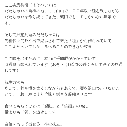
ここ與惣兵衛（よそべい）は
だだちゃ豆の発祥の地、ここ白山で１００年以上種を残しながら
だだちゃ豆を作り続けてきた、鶴岡でも１％しかいない農家で
す。
そして與惣兵衛のだだちゃ豆は
先祖代々門外不出で継承されて来た「種」から作られていて、
ここよそべいでしか、食べることのできない枝豆
この味を出すために、本当に手間暇がかかっていて！
収穫量も限られています（おそらく限定300件ぐらいで終了の見通
しです）
栽培方法も
あえて、幹を根を太くしながらもあえて、実を沢山つかせないこ
とで、一粒一粒により旨味と栄誉を凝縮させます！
食べてもらうひとの「感動」と「笑顔」の為に
量よりも「質」を追求します！
自信をもって出せる「神の枝豆」