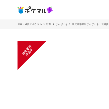
産直・通販のポケマル
野菜
じゃがいも
鹿児島県産新じゃがいも 北海黄
注
文
受
付
停
止
中