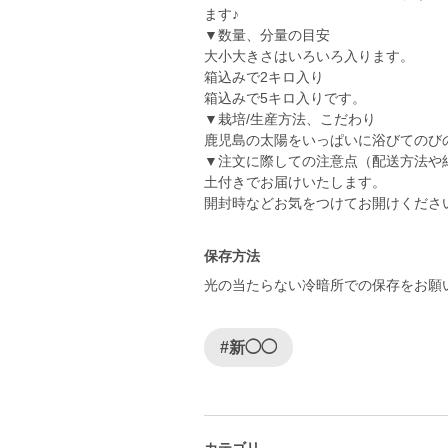
ます♪
▼数量、分量の目安
大小大きさはいろいろ入ります。
箱込みで2キロ入り
箱込みで5キロ入りです。
▼栽培/生産方法、こだわり
鹿児島の太陽をいっぱいに浴びてのび
▼注文に際しての注意点（配送方法や
土付きでお届けいたします。
開封時などお気をつけてお開けくださ
保存方法
光の当たらない冷暗所での保存をお願
#新◯◯
カテゴリ