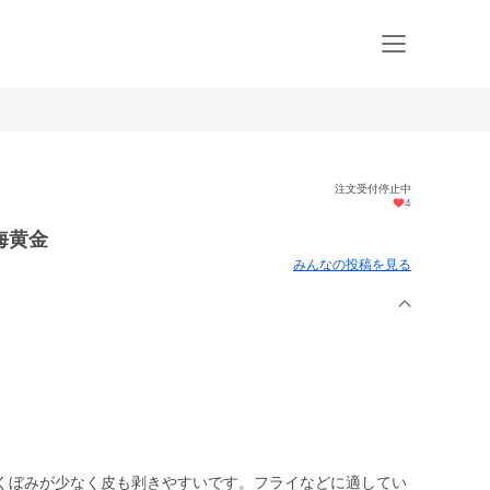
注文受付停止中
4
海黄金
みんなの投稿を見る
くぼみが少なく皮も剥きやすいです。フライなどに適してい