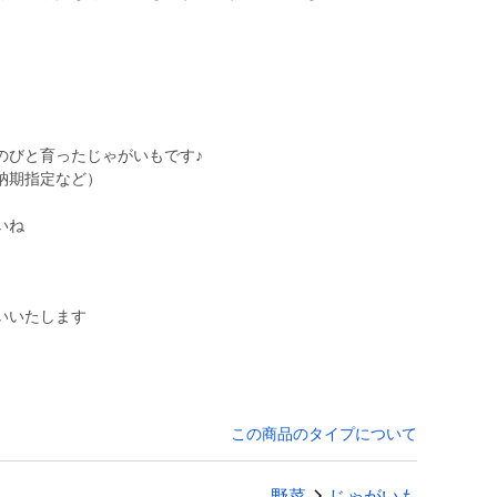
のびと育ったじゃがいもです♪
納期指定など）
いね
いいたします
この商品のタイプについて
野菜
じゃがいも