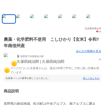
注文受付停止中
19
農薬・化学肥料不使用 こしひかり【玄米】令和7
年南信州産
みんなの投稿を見る
長野県下伊那郡松川町
久保田純治郎 | 久保田純治郎
マークのついた生産者さんは、過去1年間で平均して特に高い評価を得
ています。
生産者バッジの基準が新しくなりました。
詳しくはこちら
商品説明
長野県の南信地域、松川町は中央アルプス、南アルプスに囲ま