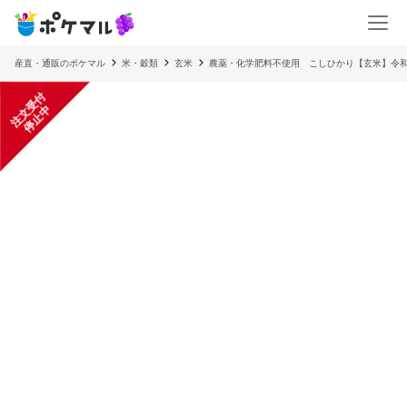
産直・通販のポケマル
米・穀類
玄米
農薬・化学肥料不使用 こしひかり【玄米】令和
注
文
受
付
停
止
中