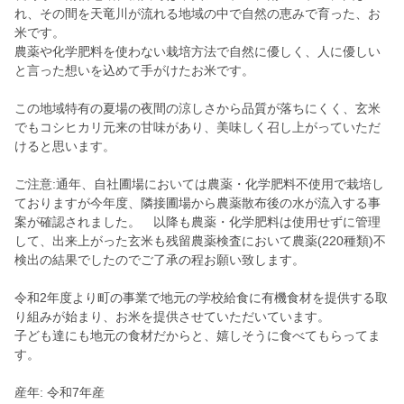
れ、その間を天竜川が流れる地域の中で自然の恵みで育った、お
米です。
農薬や化学肥料を使わない栽培方法で自然に優しく、人に優しい
と言った想いを込めて手がけたお米です。
この地域特有の夏場の夜間の涼しさから品質が落ちにくく、玄米
でもコシヒカリ元来の甘味があり、美味しく召し上がっていただ
けると思います。
ご注意:通年、自社圃場においては農薬・化学肥料不使用で栽培し
ておりますが今年度、隣接圃場から農薬散布後の水が流入する事
案が確認されました。 以降も農薬・化学肥料は使用せずに管理
して、出来上がった玄米も残留農薬検査において農薬(220種類)不
検出の結果でしたのでご了承の程お願い致します。
令和2年度より町の事業で地元の学校給食に有機食材を提供する取
り組みが始まり、お米を提供させていただいています。
子ども達にも地元の食材だからと、嬉しそうに食べてもらってま
す。
産年: 令和7年産