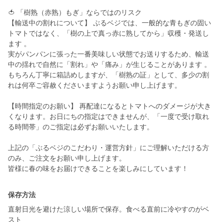
🍅 「樹熟（赤熟）もぎ」ならではのリスク
【輸送中の割れについて】 ぶるベジでは、一般的な青もぎの固い
トマトではなく、「樹の上で真っ赤に熟してから」収穫・発送し
ます 。
実がパンパンに張った一番美味しい状態でお送りするため、輸送
中の揺れで自然に「割れ」や「痛み」が生じることがあります 。
もちろん丁寧に箱詰めしますが、「樹熟の証」として、多少の割
れは何卒ご容赦くださいますようお願い申し上げます。
【時間指定のお願い】 再配達になるとトマトへのダメージが大き
くなります。お日にちの指定はできませんが、「一度で受け取れ
る時間帯」のご指定は必ずお願いいたします。
上記の「ぶるベジのこだわり・運営方針」にご理解いただける方
のみ、ご注文をお願い申し上げます。
皆様に春の味をお届けできることを楽しみにしています！
保存方法
直射日光を避けた涼しい場所で保存。食べる直前に冷やすのがベ
スト