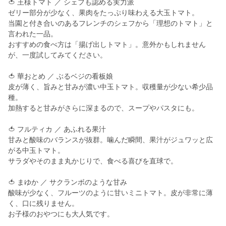
🍅 王様トマト ／ シェフも認める実力派
ゼリー部分が少なく、果肉をたっぷり味わえる大玉トマト。
当園と付き合いのあるフレンチのシェフから「理想のトマト」と
言われた一品。
おすすめの食べ方は「揚げ出しトマト」。意外かもしれません
が、一度試してみてください。
🍅 華おとめ ／ ぶるベジの看板娘
皮が薄く、旨みと甘みが濃い中玉トマト。収穫量が少ない希少品
種。
加熱すると甘みがさらに深まるので、スープやパスタにも。
🍅 フルティカ ／ あふれる果汁
甘みと酸味のバランスが抜群。噛んだ瞬間、果汁がジュワッと広
がる中玉トマト。
サラダやそのまま丸かじりで、食べる喜びを直球で。
🍅 まゆか ／ サクランボのような甘み
酸味が少なく、フルーツのように甘いミニトマト。皮が非常に薄
く、口に残りません。
お子様のおやつにも大人気です。