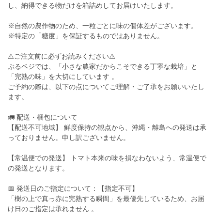
し、納得できる物だけを箱詰めしてお届けいたします。
※自然の農作物のため、一粒ごとに味の個体差がございます。
※特定の「糖度」を保証するものではありません。
⚠️ご注文前に必ずお読みください⚠️
ぶるベジでは、「小さな農家だからこそできる丁寧な栽培」と
「完熟の味」を大切にしています 。
ご予約の際は、以下の点についてご理解・ご了承をお願いいたし
ます。
🚛 配送・梱包について
【配送不可地域】 鮮度保持の観点から、沖縄・離島への発送は承
っておりません。申し訳ございません。
【常温便での発送】 トマト本来の味を損なわないよう、常温便で
の発送となります。
📅 発送日のご指定について：【指定不可】
「樹の上で真っ赤に完熟する瞬間」を最優先しているため、お届
け日のご指定は承れません 。