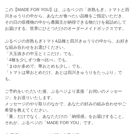
この【MADE FOR YOU】は、ぶるベジの「赤熟もぎ」トマトと四
川きゅうりの中から、あなたが食べたい品種をご指定いただき、
その日の収穫物の中から農園主が納得できる物だけを箱詰めして
お届けする、世界にひとつだけのオーダーメイドボックスです。
ぶるベジの赤熟もぎトマト4品種と四川きゅうりの中から、お好き
な組み合わせをお選びください。
「大玉抜きの中玉とミニだけ」でも、
「4種を少しずつ食べ比べ」でも、
「まゆか多めで、華おとめも少し」でも、
「トマトは華おとめだけ、あとは四川きゅうりをたっぷり」で
も。
ご予約をいただいた後、ぶるベジより直接「お伺いのメッセー
ジ」をお送りいたします。
メッセージのやり取りのなかで、あなたの好みの組み合わせやご
希望を教えてください。
「量」だけでなく、あなただけの「納得感」をお届けすること。
それが、ぶるベジの「MADE FOR YOU」です。