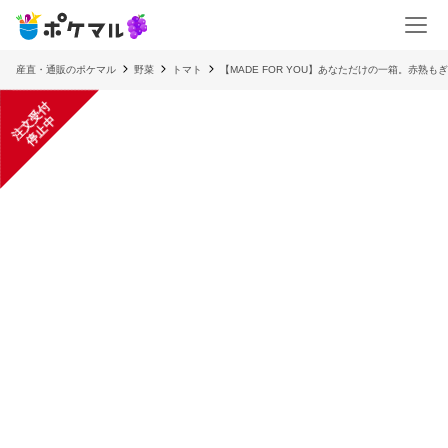
産直・通販のポケマル
野菜
トマト
【MADE FOR YOU】あなただけの一箱。赤熟
注
文
受
付
停
止
中