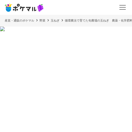
産直・通販のポケマル
野菜
玉ねぎ
循環農法で育てた旬農場の玉ねぎ 農薬・化学肥