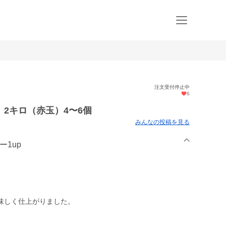
注文受付停止中
6
2キロ（赤玉）4〜6個
みんなの投稿を見る
ー1up
味しく仕上がりました。