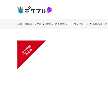
産直・通販のポケマル
果物
熱帯果物
ドラゴンフルーツ
石垣島産『ド
注
文
受
付
停
止
中