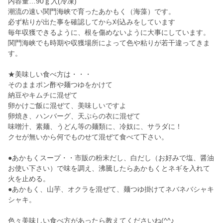
内容量…90ｇ入(冷凍)
潮流の速い関門海峡で育ったあかもく（海藻）です。
必ず粘りが出た事を確認してから刈込みをしています
毎年収獲できるように、根を傷めないように大事にしています。
関門海峡でも時期や収獲場所によって色や粘りが若干違ってきま
す。
★美味しい食べ方は・・・
そのままポン酢や麺つゆをかけて
納豆やキムチに混ぜて
卵かけご飯に混ぜて、美味しいですよ
卵焼き、ハンバーグ、天ぷらの衣に混ぜて
味噌汁、素麺、うどん等の麺類に、冷奴に、サラダに！
クセが無いから何でものせて混ぜて食べて下さい。
●あかもくスープ・・市販の粉末だし、白だし（お好みで塩、醤油
お使い下さい）で味を調え、沸騰したらあかもくとネギを入れて
火を止める。
●あかもく、山芋、オクラを混ぜて、麺つゆ掛けてネバネバシャキ
シャキ。
色々美味しい食べ方があったら教えてくださいね(^^♪