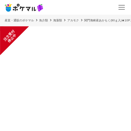
産直・通販のポケマル
魚介類
海藻類
アカモク
関門海峡産あかもく(90ｇ入)★10
注
文
受
付
停
止
中