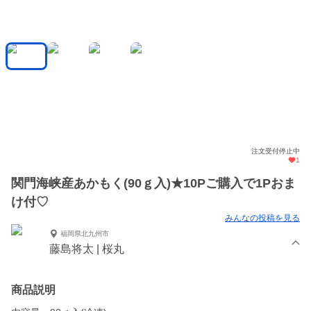
注文受付停止中
1
関門海峡産あかもく(90ｇ入)★10Pご購入で1Pおま
け付♡
みんなの投稿を見る
福岡県北九州市
藤島将太 | 桜丸
商品説明