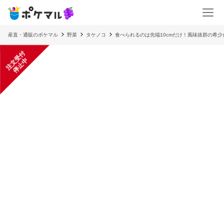
産直・通販のポケマル
野菜
タケノコ
食べられるのは先端10cmだけ！風味抜群の希
注
文
受
付
停
止
中