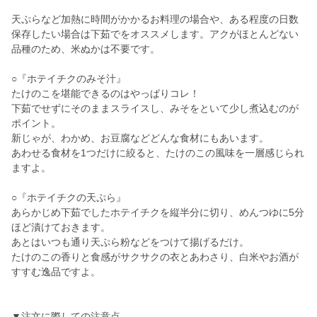
天ぷらなど加熱に時間がかかるお料理の場合や、ある程度の日数
保存したい場合は下茹でをオススメします。アクがほとんどない
品種のため、米ぬかは不要です。
○『ホテイチクのみそ汁』
たけのこを堪能できるのはやっぱりコレ！
下茹でせずにそのままスライスし、みそをといて少し煮込むのが
ポイント。
新じゃが、わかめ、お豆腐などどんな食材にもあいます。
あわせる食材を1つだけに絞ると、たけのこの風味を一層感じられ
ますよ。
○『ホテイチクの天ぷら』
あらかじめ下茹でしたホテイチクを縦半分に切り、めんつゆに5分
ほど漬けておきます。
あとはいつも通り天ぷら粉などをつけて揚げるだけ。
たけのこの香りと食感がサクサクの衣とあわさり、白米やお酒が
すすむ逸品ですよ。
▼注文に際しての注意点