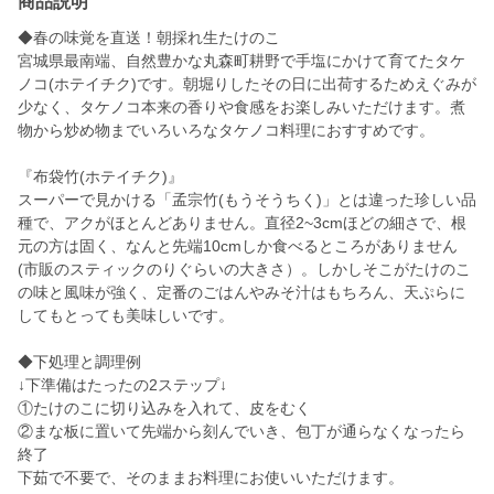
商品説明
◆春の味覚を直送！朝採れ生たけのこ
宮城県最南端、自然豊かな丸森町耕野で手塩にかけて育てたタケ
ノコ(ホテイチク)です。朝堀りしたその日に出荷するためえぐみが
少なく、タケノコ本来の香りや食感をお楽しみいただけます。煮
物から炒め物までいろいろなタケノコ料理におすすめです。
『布袋竹(ホテイチク)』
スーパーで見かける「孟宗竹(もうそうちく)」とは違った珍しい品
種で、アクがほとんどありません。直径2~3cmほどの細さで、根
元の方は固く、なんと先端10cmしか食べるところがありません
(市販のスティックのりぐらいの大きさ）。しかしそこがたけのこ
の味と風味が強く、定番のごはんやみそ汁はもちろん、天ぷらに
してもとっても美味しいです。
◆下処理と調理例
↓下準備はたったの2ステップ↓
①たけのこに切り込みを入れて、皮をむく
②まな板に置いて先端から刻んでいき、包丁が通らなくなったら
終了
下茹で不要で、そのままお料理にお使いいただけます。