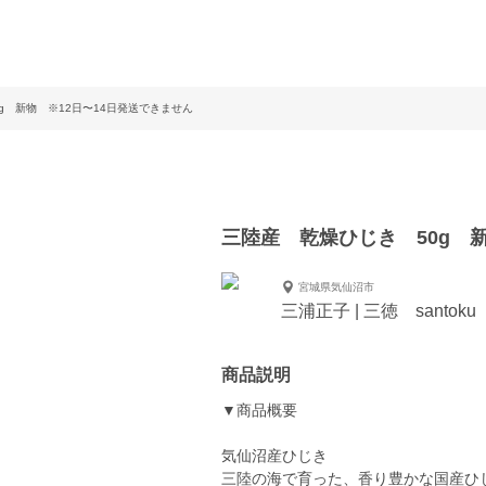
g 新物 ※12日〜14日発送できません
三陸産 乾燥ひじき 50g 
宮城県気仙沼市
三浦正子 | 三徳 santoku
商品説明
▼商品概要
気仙沼産ひじき
三陸の海で育った、香り豊かな国産ひ