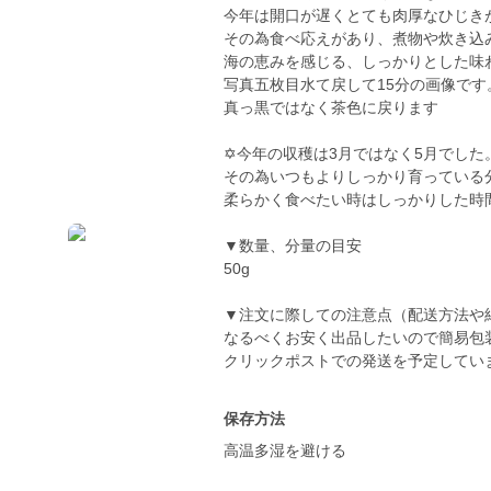
今年は開口が遅くとても肉厚なひじき
その為食べ応えがあり、煮物や炊き込
海の恵みを感じる、しっかりとした味
写真五枚目水て戻して15分の画像です
真っ黒ではなく茶色に戻ります
✡今年の収穫は3月ではなく5月でした
その為いつもよりしっかり育っている
柔らかく食べたい時はしっかりした時
▼数量、分量の目安
50g
▼注文に際しての注意点（配送方法や
なるべくお安く出品したいので簡易包
クリックポストでの発送を予定してい
保存方法
高温多湿を避ける