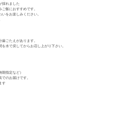
が採れました
みご飯におすすめです。
わいをお楽しみください。
。
。
分歯ごたえがあります。
間を水で戻してからお召し上がり下さい。
納期指定など）
装でのお届けです。
ます