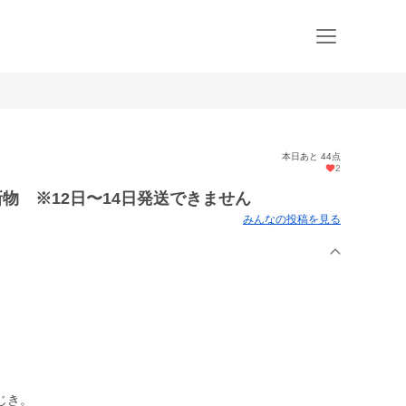
本日あと 44点
2
新物 ※12日〜14日発送できません
みんなの投稿を見る
じき。