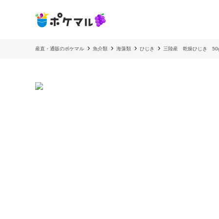
産直・通販のポケマル
魚介類
海藻類
ひじき
三陸産 乾燥ひじき 50