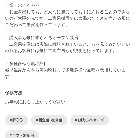
・畑へのこだわり
お金を出しても、どんなに努力しても手に入れることのできな
いのが太陽の光です。二宮果樹園では太陽のたくさん当たる畑に
こだわって果実を作っています。
・購入者も畑に来られるオープン栽培
二宮果樹園には実際に栽培されているところを見てみたいとい
われるお客様には畑にて園主自らが説明を行っています。
・多種多様な栽培品目
極早生みかんから河内晩柑まで多種多様な品種を栽培していま
保存方法
お早めにお召し上がりください
#新◯◯
#固定種･在来種
#お試し/小サイズ
#ギフト対応可