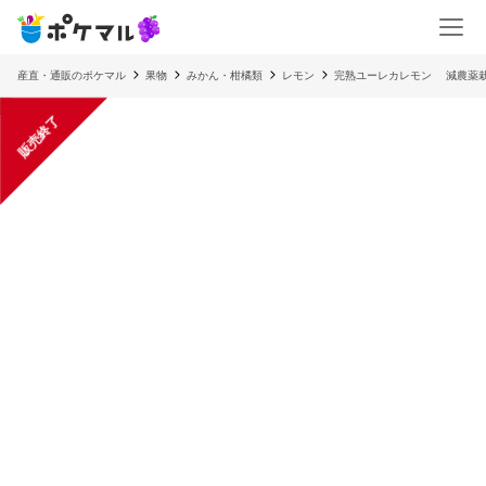
産直・通販のポケマル
果物
みかん・柑橘類
レモン
完熟ユーレカレモン 減農薬
販売終了