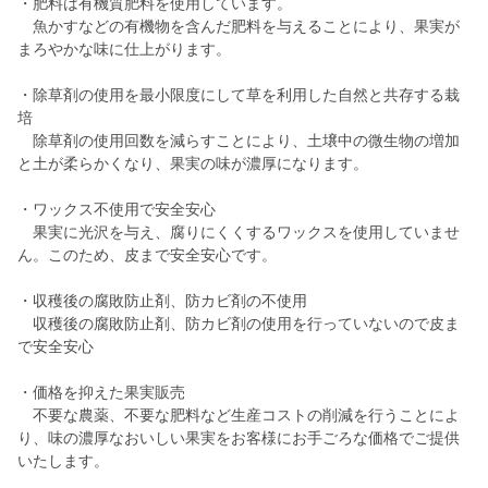
・肥料は有機質肥料を使用しています。
魚かすなどの有機物を含んだ肥料を与えることにより、果実が
まろやかな味に仕上がります。
・除草剤の使用を最小限度にして草を利用した自然と共存する栽
培
除草剤の使用回数を減らすことにより、土壌中の微生物の増加
と土が柔らかくなり、果実の味が濃厚になります。
・ワックス不使用で安全安心
果実に光沢を与え、腐りにくくするワックスを使用していませ
ん。このため、皮まで安全安心です。
・収穫後の腐敗防止剤、防カビ剤の不使用
収穫後の腐敗防止剤、防カビ剤の使用を行っていないので皮ま
で安全安心
・価格を抑えた果実販売
不要な農薬、不要な肥料など生産コストの削減を行うことによ
り、味の濃厚なおいしい果実をお客様にお手ごろな価格でご提供
いたします。