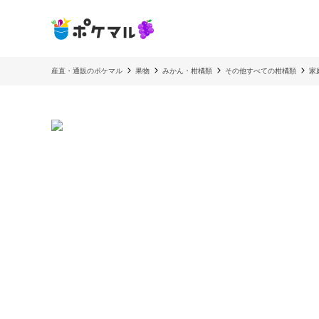
産直・通販のポケマル
果物
みかん・柑橘類
その他すべての柑橘類
家