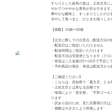
すらりとした縦長の姿は、土佐文旦に
やかでつややかな黄色が目を引きます
爽やかな酸味と、すっきりとしたのど
冷やして食べると、ひときわ瑞々しさ
【個数】15個〜30個
【注文に際しての注意点（配送方法や
・配送日はご指定いただけません
・配送時間はご指定いただけます
・配送方法は宅急便となります（クロ
・発送はご入金後2日〜16日で予定し
・予約商品の場合、発送は配送月から
【ご確認ください】
・こちらは、高知県で「夏文旦」とも
・土佐文旦とは異なる品種です
・地域により「美生柑」「宇和ゴール
ります
・訳あり品のため、見た目重視の方は
・個数は大きさにより前後します