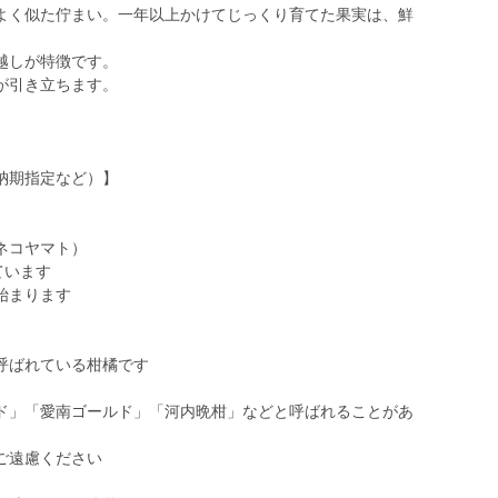
よく似た佇まい。一年以上かけてじっくり育てた果実は、鮮
。
越しが特徴です。
が引き立ちます。
納期指定など）】
ネコヤマト）
ています
始まります
呼ばれている柑橘です
ド」「愛南ゴールド」「河内晩柑」などと呼ばれることがあ
ご遠慮ください