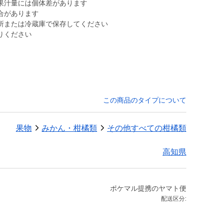
果汁量には個体差があります
合があります
所または冷蔵庫で保存してください
りください
この商品のタイプについて
果物
みかん・柑橘類
その他すべての柑橘類
高知県
ポケマル提携のヤマト便
配送区分: