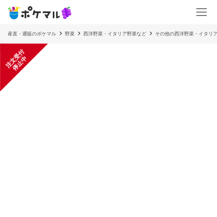
産直・通販のポケマル
野菜
西洋野菜・イタリア野菜など
その他の西洋野菜・イタリ
注
文
受
付
停
止
中