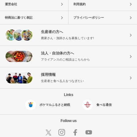
運営会社
利用規約
特商法に基づく表記
プライバシーポリシー
生産者の方へ
農家さん・漁師さんを募集しています!
法人・自治体の方へ
アライアンスのご相談はこちらから
採用情報
生産者と食べる人をつなぎたい
Links
ポケマルふるさと納税
食べる通信
Follow us