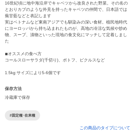
16世紀頃に地中海沿岸でキャベツから改良された野菜。その名の
とおりカブのような外見を持ったキャベツの仲間で、日本語では
蕪甘藍などと表記します
実はベトナムなど東南アジアでも馴染みの深い食材。植民地時代
にヨーロッパから持ち込まれたものが、高地の冷涼な気候や炒め
物、スープ、漬物といった現地の食文化にマッチして定着しまし
た
◾︎オススメの食べ方
コールスローサラダ(千切り)、ポトフ、ピクルスなど
保存方法
冷蔵庫で保存
#固定種･在来種
この商品のタイプについて