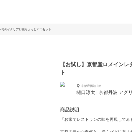
＆旬のイタリア野菜ちょっとずつセット
【お試し】京都産ロメインレ
ト
京都府福知山市
樋口涼太 | 京都丹波 アグ
商品説明
「お家でレストランの味を再現してみ
京都の豊かな自然と、澄んだ水に育ま