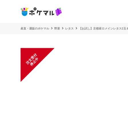
産直・通販のポケマル
野菜
レタス
【お試し】京都産ロメインレタス2玉
注
文
受
付
停
止
中