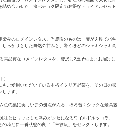
を詰め合わせた、食べチョク限定のお得なトライアルセット
馴染みのロメインレタス。当農園のものは、葉が肉厚でパキ
。しっかりとした自然の甘みと、驚くほどのシャキシャキ食
いる高品質なロメインレタスを、贅沢に2玉そのままお届けし
ト）
にもご愛用いただいている本格イタリア野菜を、その日の収
梱します。
ーム色の葉に美しい赤の斑点が入る、ほろ苦くシックな最高級
い風味とピリッとした辛みがクセになるワイルドルッコラ。
その時期に一番状態の良い「主役級」をセレクトします。