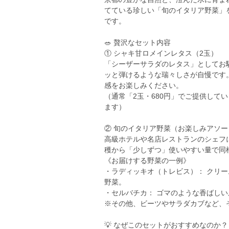
てている珍しい「旬のイタリア野菜」
です。
🥗 贅沢なセット内容
① シャキ甘ロメインレタス（2玉）
「シーザーサラダのレタス」としてお
ッと弾けるような瑞々しさが自慢です
感をお楽しみください。
（通常「2玉・680円」でご提供して
ます）
② 旬のイタリア野菜（お楽しみアソー
高級ホテルや名店レストランのシェフ
穫から「少しずつ」使いやすい量で同
《お届けする野菜の一例》
・ラディッキオ（トレビス）： クリ
野菜。
・セルバチカ： ゴマのような香ばし
※その他、ビーツやサラダカブなど、
💡 なぜこのセットがおすすめなのか？