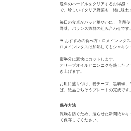
送料のハードルをクリアするお得感： 
で、珍しいイタリア野菜も一緒に味わ
毎日の食卓がパッと華やかに： 普段
野菜。バランス抜群の組み合わせです
🍴 おすすめの食べ方：ロメインレタ
ロメインレタスは加熱してもシャキシ
縦半分に豪快にカットします。
オリーブオイルとニンニクを熱したフ
き上げます。
お皿に盛り付け、粉チーズ、黒胡椒、
ば、絶品ごちそうプレートの完成です
保存方法
乾燥を防ぐため、湿らせた新聞紙やキ
て保存してください。