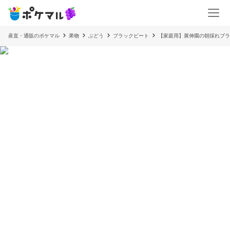
産直・通販のポケマル
果物
ぶどう
ブラックビート
【家庭用】展伸園の朝採れブラック