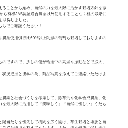
えることから始め、自然の力を最大限に活かす栽培方針を徹
ンから有機JAS認証適合農薬以外使用することなく桃の栽培に
証を取得しました。
ちらでご確認ください！
や農薬使用慣行比60%以上削減の葡萄も栽培しておりますの
ものですので、少しの傷が輸送中の高温や振動などで拡大、
、状況把握と後学の為、商品写真を添えてご連絡いただけま
な農業と社会づくりを考慮して、除草剤や化学合成農薬、化
力を最大限に活用して『美味しく』『自然に優しい』くだも
と陽当たりを優先して樹間を広く開け、草生栽培と堆肥と自
に良好な環境を整えてやります。また、樹を健康に保ち桃の