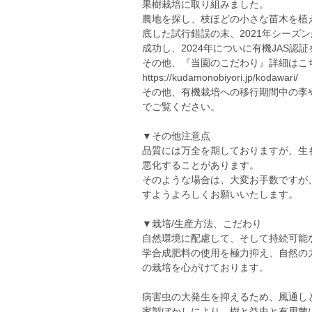
果樹栽培に取り組みました。
農地を探し、枝ほどの小さな苗木を植
底した試行錯誤の末、2021年シーズ
成功し、2024年についに有機JAS認
その他、『当園のこだわり』詳細はこ
https://kudamonobiyori.jp/kodawari/
その他、有機栽培への移行期間中の李
でご覧ください。
▼その他注意点
品質には万全を期しておりますが、生
悪化することがあります。
そのような場合は、大変お手数ですが
すようよろしくお願いいたします。
▼栽培/生産方法、こだわり
自然環境に配慮して、そして持続可能
学合成肥料の使用を極力抑え、自然の
の栽培を心がけております。
病害虫の大発生を抑えるため、風通し
家製ぼかしにより、樹と益虫と有用菌