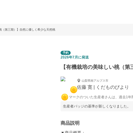
桃（第三期）】自然に優しく希少な天然桃
予約
2026年7月に発送
【有機栽培の美味しい桃（第
山梨県南アルプス市
佐藤 寛 | くだものびよ
マークのついた生産者さんは、過去1年
生産者バッジの基準が新しくなりました。
商品説明
▼商品概要：