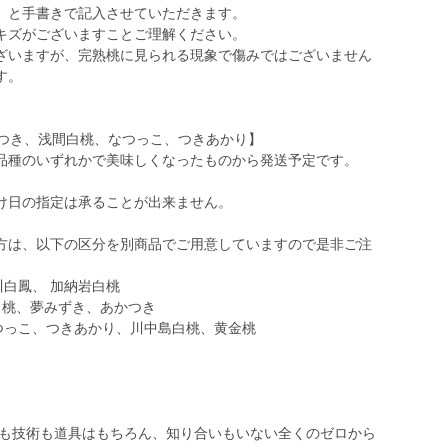
」と手書きで記入させていただきます。
キズがございますことご理解ください。
ざいますが、完熟桃に見られる現象で傷みではございません
す。
あかつき、浅間白桃、なつっこ、つきあかり】
品種のいずれかで美味しくなったものから発送予定です。
け日の指定は承ることが出来ません。
方は、以下の区分を別商品でご用意していますので是非ご注
川白鳳、 加納岩白桃
岩白桃、夢みずき、あかつき
なつっこ、つきあかり、川中島白桃、黄金桃
地も技術も道具はもちろん、知り合いもいない全くのゼロから