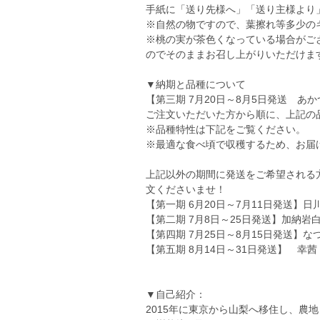
手紙に「送り先様へ」「送り主様より
※自然の物ですので、葉擦れ等多少の
※桃の実が茶色くなっている場合がご
のでそのままお召し上がりいただけま
▼納期と品種について
【第三期 7月20日～8月5日発送 
ご注文いただいた方から順に、上記の
※品種特性は下記をご覧ください。
※最適な食べ頃で収穫するため、お届
上記以外の期間に発送をご希望される
文くださいませ！
【第一期 6月20日～7月11日発送】日
【第二期 7月8日～25日発送】加納
【第四期 7月25日～8月15日発送】
【第五期 8月14日～31日発送】 幸茜
▼自己紹介：
2015年に東京から山梨へ移住し、農