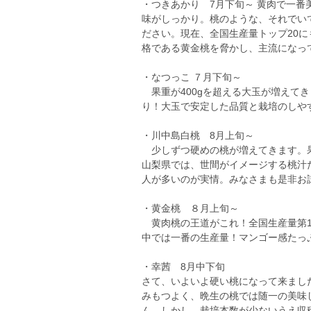
・つきあかり 7月下旬～ 黄肉で一番
味がしっかり。桃のような、それでい
ださい。現在、全国生産量トップ20
格である黄金桃を脅かし、主流になっ
・なつっこ ７月下旬～
果重が400gを超える大玉が増えて
り！大玉で安定した品質と栽培のしや
・川中島白桃 8月上旬～
少しずつ硬めの桃が増えてきます。果
山梨県では、世間がイメージする桃汁
人が多いのが実情。みなさまも是非お
・黄金桃 ８月上旬～
黄肉桃の王道がこれ！全国生産量第1
中では一番の生産量！マンゴー感たっ
・幸茜 8月中下旬
さて、いよいよ硬い桃になって来ました
みもつよく、晩生の桃では随一の美味
ん。しかし、栽培本数が少ないうえ収