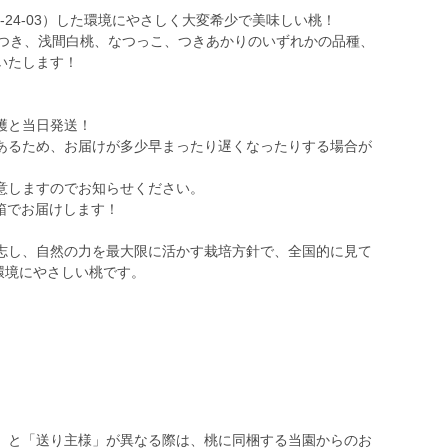
0-24-03）した環境にやさしく大変希少で美味しい桃！
あかつき、浅間白桃、なつっこ、つきあかりのいずれかの品種、
いたします！
穫と当日発送！
あるため、お届けが多少早まったり遅くなったりする場合が
意しますのでお知らせください。
ル箱でお届けします！
志し、自然の力を最大限に活かす栽培方針で、全国的に見て
環境にやさしい桃です。
。
」と「送り主様」が異なる際は、桃に同梱する当園からのお