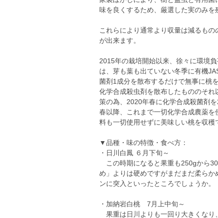
味を良くするため、厳選した実のみを
これらにより通常より収量は減るもの
が出来ます。
2015年の栽培開始以来、徐々に環境
は、芽も葉も出ていない冬季に有機JA
菌剤1成分を散布するだけで無事に桃を
化学合成殺虫剤を散布したもののそれ以
策の為、2020年春に化学合成殺菌剤
春以降、これまで一切化学合成農薬を
料も一切使用せずに美味しい桃を収穫
▼品種・味の特徴・食べ方：
・日川白鳳 ６月下旬～
この時期になると果重も250gから3
め」よりは硬めですがまだまだ柔らか
ンに突入といったところでしょうか。
・加納岩白桃 7月上中旬～
果重は日川よりも一回り大きくなり、