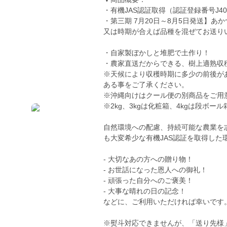
・有機JAS認証取得（認証登録番号J4
・第三期 7月20日～8月5日発送】
又は時期が合えば品種を混ぜてお送り
・自家製ぼかしと堆肥で土作り！
・農家直送だからできる、樹上適熟収
※天候により収穫時期に多少の前後が
ある事をご了承ください。
※沖縄向けはクール便の別商品をご用
※2kg、3kgは化粧箱、4kgは段ボー
自然環境への配慮、持続可能な農業を
も大変希少な有機JAS認証を取得した
- 大切なあの方への贈り物！
- お世話になった恩人への御礼！
- 頑張った自分へのご褒美！
- 大事な晴れの日の記念！
などに、ご利用いただければ幸いです
※熨斗対応できませんが、「送り先様