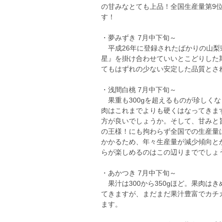
の甘みなとても上品！全国生産量第9
す！
・夢みずき 7月中下旬～
平成26年に登録されたばかりの山梨
星』を掛け合わせていいとこどりした期
てもはずれの少ない安定した品質とさ
・浅間白桃 7月中下旬～
果重も300gを超えるものが珍しくな
肉はこれまでよりも硬くはなってきま
方が良いでしょうか。そして、甘みと
の王様！にも拘わらず全国での生産量
かかるため、年々生産量が減少傾向と
らが楽しめるのはこの辺りまででしょ
・あかつき 7月中下旬～
果汁は300から350gほど。果肉は
てきますが、まだまだ果汁豊富でカチ
ます。