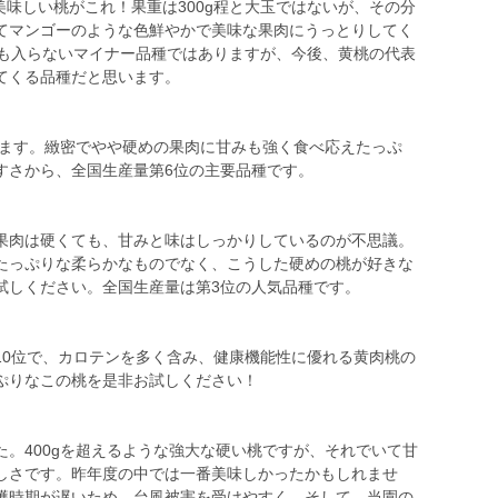
美味しい桃がこれ！果重は300g程と大玉ではないが、その分
てマンゴーのような色鮮やかで美味な果肉にうっとりしてく
にも入らないマイナー品種ではありますが、今後、黄桃の代表
てくる品種だと思います。
きます。緻密でやや硬めの果肉に甘みも強く食べ応えたっぷ
すさから、全国生産量第6位の主要品種です。
肉は硬くても、甘みと味はしっかりしているのが不思議。
たっぷりな柔らかなものでなく、こうした硬めの桃が好きな
試しください。全国生産量は第3位の人気品種です。
0位で、カロテンを多く含み、健康機能性に優れる黄肉桃の
ぷりなこの桃を是非お試しください！
。400gを超えるような強大な硬い桃ですが、それでいて甘
しさです。昨年度の中では一番美味しかったかもしれませ
穫時期が遅いため、台風被害を受けやすく、そして、当園の