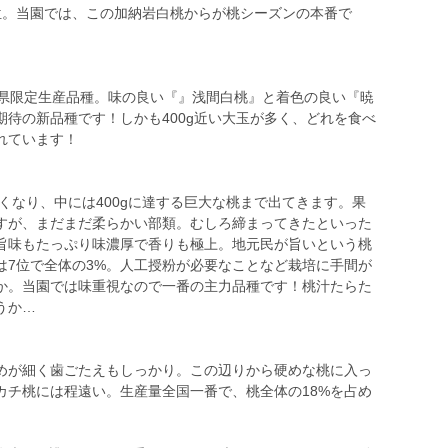
位。当園では、この加納岩白桃からが桃シーズンの本番で
県限定生産品種。味の良い『』浅間白桃』と着色の良い『暁
待の新品種です！しかも400g近い大玉が多く、どれを食べ
れています！
くなり、中には400gに達する巨大な桃まで出てきます。果
すが、まだまだ柔らかい部類。むしろ締まってきたといった
旨味もたっぷり味濃厚で香りも極上。地元民が旨いという桃
は7位で全体の3%。人工授粉が必要なことなど栽培に手間が
か。当園では味重視なので一番の主力品種です！桃汁たらた
うか…
きめが細く歯ごたえもしっかり。この辺りから硬めな桃に入っ
カチ桃には程遠い。生産量全国一番で、桃全体の18%を占め