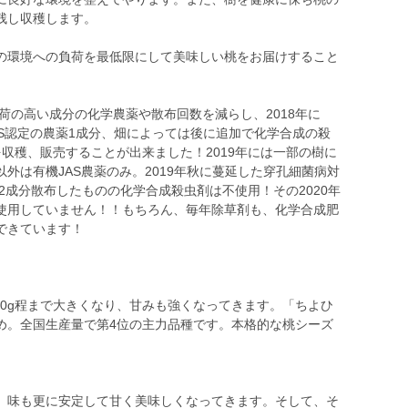
残し収穫します。
の環境への負荷を最低限にして美味しい桃をお届けすること
負荷の高い成分の化学農薬や散布回数を減らし、2018年に
S認定の農薬1成分、畑によっては後に追加で化学合成の殺
収穫、販売することが出来ました！2019年には一部の樹に
外は有機JAS農薬のみ。2019年秋に蔓延した穿孔細菌病対
を2成分散布したものの化学合成殺虫剤は不使用！その2020年
使用していません！！もちろん、毎年除草剤も、化学合成肥
できています！
00g程まで大きくなり、甘みも強くなってきます。「ちよひ
め。全国生産量で第4位の主力品種です。本格的な桃シーズ
味も更に安定して甘く美味しくなってきます。そして、そ