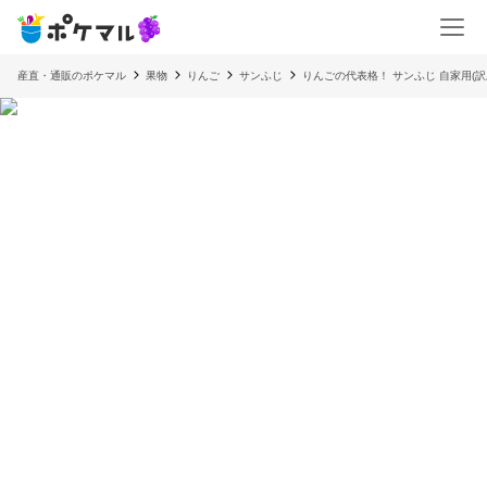
産直・通販のポケマル
果物
りんご
サンふじ
りんごの代表格！ サンふじ 自家用(訳