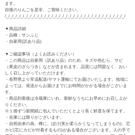
ます。
自慢のりんごを是非、ご賞味ください。
/_/_/_/_/_/_/_/_/_/_/_/_/_/_/_/_/_/_/_/_/_/_/_/_/_/_/_/_/_/_/_/_/_/
▼商品詳細
・品種：サンふじ
・自家用(訳あり品)
▼ご確認事項（よくお読みください）
・この商品は自家用（訳あり品）のため、キズや色むら、サビ
（果皮のざらつき）などが含まれます。品質には問題なく、おい
しく召し上がっていただけます。
・長野県より常温配送/ヤマト運輸にてお届けいたします。地域に
よっては、発送からお届けまでにお時間がかかる場合がございま
す。
・商品到着後は冷蔵庫にいれ、新鮮なうちにお早めにお召し上が
りください。
※１個ずつ新聞紙に包んでいただくとより長く鮮度を保てます。
・在庫には限りがございます。
・自然由来の為、稀に、ぼけ(実が柔らかくなってしまうもの)、芯
カビ(芯にカビが付着するもの)がある場合がございます。人の手で