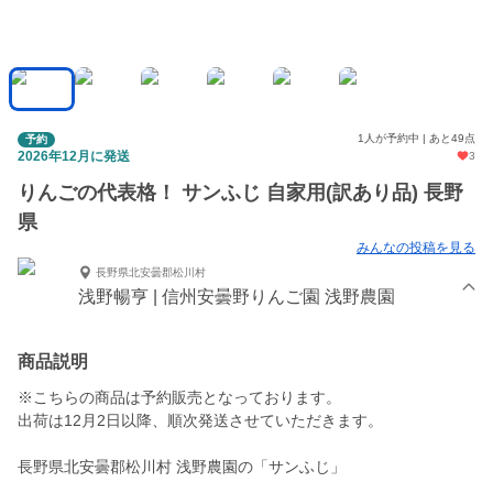
1人が予約中 | あと49点
予約
2026年12月に発送
3
りんごの代表格！ サンふじ 自家用(訳あり品) 長野
県
みんなの投稿を見る
長野県北安曇郡松川村
浅野暢亨 | 信州安曇野りんご園 浅野農園
商品説明
※こちらの商品は予約販売となっております。
出荷は12月2日以降、順次発送させていただきます。
長野県北安曇郡松川村 浅野農園の「サンふじ」