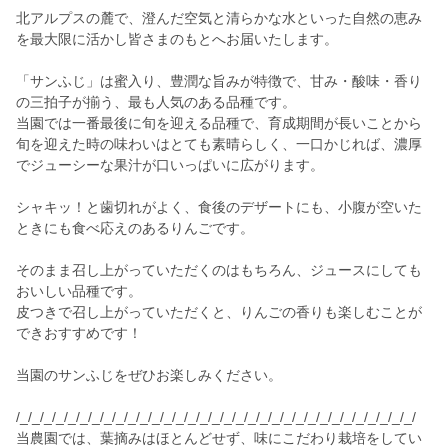
北アルプスの麓で、澄んだ空気と清らかな水といった自然の恵み
を最大限に活かし皆さまのもとへお届いたします。
「サンふじ」は蜜入り、豊潤な旨みが特徴で、甘み・酸味・香り
の三拍子が揃う、最も人気のある品種です。
当園では一番最後に旬を迎える品種で、育成期間が長いことから
旬を迎えた時の味わいはとても素晴らしく、一口かじれば、濃厚
でジューシーな果汁が口いっぱいに広がります。
シャキッ！と歯切れがよく、食後のデザートにも、小腹が空いた
ときにも食べ応えのあるりんごです。
そのまま召し上がっていただくのはもちろん、ジュースにしても
おいしい品種です。
皮つきで召し上がっていただくと、りんごの香りも楽しむことが
できおすすめです！
当園のサンふじをぜひお楽しみください。
/_/_/_/_/_/_/_/_/_/_/_/_/_/_/_/_/_/_/_/_/_/_/_/_/_/_/_/_/_/_/_/_/_/
当農園では、葉摘みはほとんどせず、味にこだわり栽培をしてい