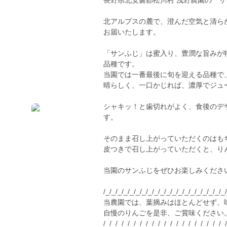
長野県北安曇郡松川村 浅野農園の「サ
北アルプスの麓で、澄んだ空気と清ら
お届いたします。
「サンふじ」は蜜入り、豊潤な旨みが
品種です。
当園では一番最後に旬を迎える品種で
晴らしく、一口かじれば、濃厚でジュ
シャキッ！と歯切れがよく、食後のデ
す。
そのまま召し上がっていただくのはも
皮つきで召し上がっていただくと、り
当園のサンふじをぜひお楽しみくださ
/_/_/_/_/_/_/_/_/_/_/_/_/_/_/_/_/_/_/_/_
当農園では、葉摘みはほとんどせず、
自慢のりんごを是非、ご賞味ください
/_/_/_/_/_/_/_/_/_/_/_/_/_/_/_/_/_/_/_/_