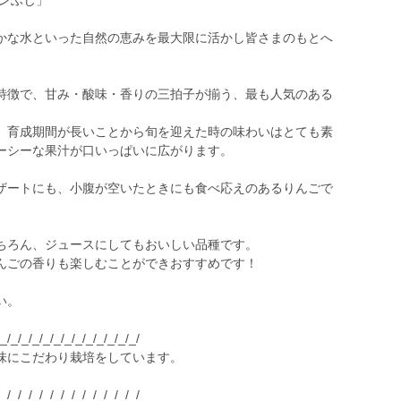
ンふじ」
かな水といった自然の恵みを最大限に活かし皆さまのもとへ
特徴で、甘み・酸味・香りの三拍子が揃う、最も人気のある
、育成期間が長いことから旬を迎えた時の味わいはとても素
ーシーな果汁が口いっぱいに広がります。
ザートにも、小腹が空いたときにも食べ応えのあるりんごで
ちろん、ジュースにしてもおいしい品種です。
んごの香りも楽しむことができおすすめです！
い。
/_/_/_/_/_/_/_/_/_/_/_/_/_/
味にこだわり栽培をしています。
。
/_/_/_/_/_/_/_/_/_/_/_/_/_/