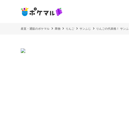
産直・通販のポケマル
果物
りんご
サンふじ
りんごの代表格！ サンふじ