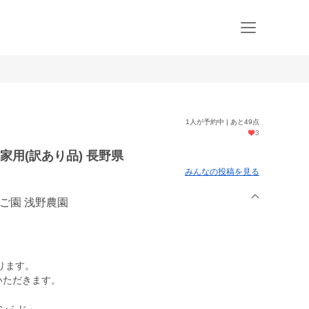
1人が予約中 | あと49点
3
家用(訳あり品) 長野県
みんなの投稿を見る
んご園 浅野農園
ります。
いただきます。