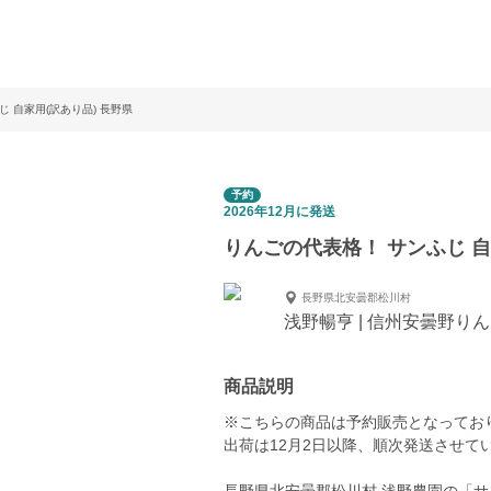
 自家用(訳あり品) 長野県
予約
2026年12月に発送
りんごの代表格！ サンふじ 自
長野県北安曇郡松川村
浅野暢亨 | 信州安曇野り
商品説明
※こちらの商品は予約販売となってお
出荷は12月2日以降、順次発送させて