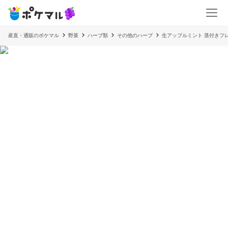
産直・通販のポケマル
野菜
ハーブ類
その他のハーブ
生アップルミント 茎付きフ