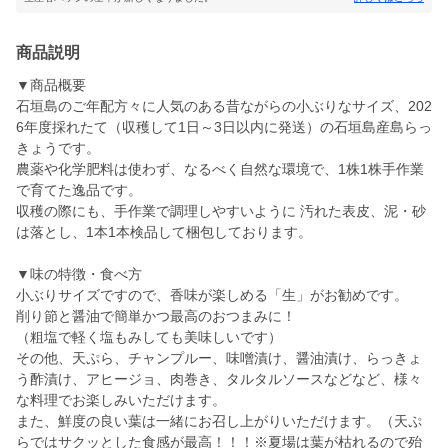
商品説明
▼商品概要
石垣島のご年配方々に人気のある昔ながらの小ぶりなサイズ、202
6年度採れたて（収穫して1日～3日以内に発送）の石垣島産島らっ
きょうです。
農薬や化学肥料は使わず、なるべく自然な環境で、1株1株手作業
で育てた逸品です。
収穫の際にも、手作業で調理しやすいように 汚れた表皮、泥・砂
は落とし、1本1本検品して梱包しております。
▼味の特徴・食べ方
小ぶりサイズですので、香味が楽しめる「生」がお勧めです。
削り節と醤油で簡単かつ最高のおつまみに！
（粗塩で軽く塩もみしても美味しいです）
その他、天ぷら、チャンプルー、味噌漬け、醤油漬け、らっきょ
う酢漬け、アヒージョ、肉巻き、タルタルソースなどなど、様々
な料理でお楽しみいただけます。
また、鮮度の良い葉は一緒にお召し上がりいただけます。（天ぷ
らではサクッとした食感が最高！！！※夏場は葉が枯れるので殆