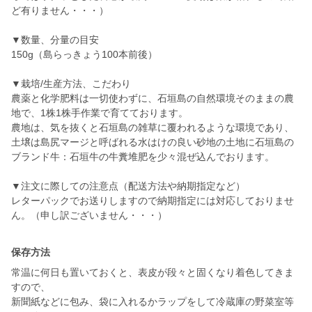
ど有りません・・・）
▼数量、分量の目安
150g（島らっきょう100本前後）
▼栽培/生産方法、こだわり
農薬と化学肥料は一切使わずに、石垣島の自然環境そのままの農
地で、1株1株手作業で育てております。
農地は、気を抜くと石垣島の雑草に覆われるような環境であり、
土壌は島尻マージと呼ばれる水はけの良い砂地の土地に石垣島の
ブランド牛：石垣牛の牛糞堆肥を少々混ぜ込んでおります。
▼注文に際しての注意点（配送方法や納期指定など）
レターパックでお送りしますので納期指定には対応しておりませ
ん。（申し訳ございません・・・）
保存方法
常温に何日も置いておくと、表皮が段々と固くなり着色してきま
すので、
新聞紙などに包み、袋に入れるかラップをして冷蔵庫の野菜室等