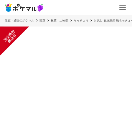
産直・通販のポケマル
野菜
根菜・土物類
らっきょう
お試し 石垣島産 島らっきょう 
注
文
受
付
停
止
中