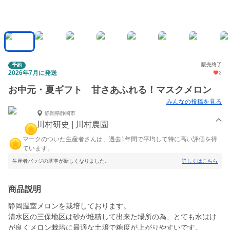
販売終了
予約
2026年7月に発送
2
お中元・夏ギフト 甘さあふれる！マスクメロン
みんなの投稿を見る
静岡県静岡市
川村研史 | 川村農園
マークのついた生産者さんは、過去1年間で平均して特に高い評価を得
ています。
生産者バッジの基準が新しくなりました。
詳しくはこちら
商品説明
静岡温室メロンを栽培しております。
清水区の三保地区は砂が堆積して出来た場所の為、とても水はけ
が良くメロン栽培に最適な土壌で糖度が上がりやすいです。