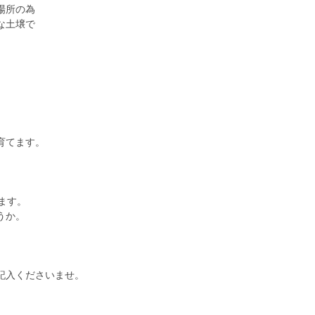
場所の為
な土壌で
。
育てます。
ます。
うか。
記入くださいませ。