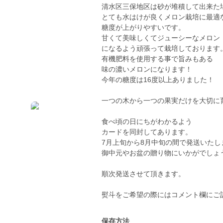
清水区三保地区は砂が堆積して出来た
とても水はけが良くメロン栽培に最適
糖度が上がりやすいです。
甘くて美味しくてジューシーなメロン
になるよう頑張って栽培しております
有機肥料を使用する事で旨みもある
味の濃いメロンになります！
今年の糖度は16度以上ありました！
一つの木から一つの果実だけを大切に
食べ頃の日にちがわかるよう
カードを同封してあります。
7月上旬から8月中旬の間で発送いたし
御中元やお盆の贈り物にいかがでしょ
順次発送させて頂きます。
熨斗をご希望の際にはコメント欄にご
保存方法