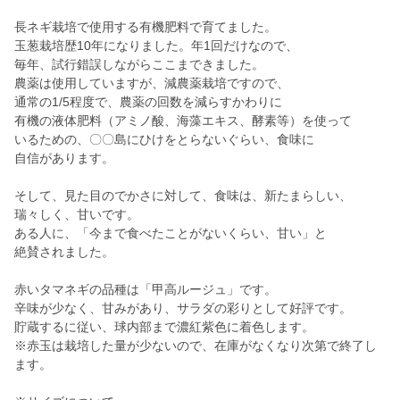
長ネギ栽培で使用する有機肥料で育てました。
玉葱栽培歴10年になりました。年1回だけなので、
毎年、試行錯誤しながらここまできました。
農薬は使用していますが、減農薬栽培ですので、
通常の1/5程度で、農薬の回数を減らすかわりに
有機の液体肥料（アミノ酸、海藻エキス、酵素等）を使って
いるための、〇〇島にひけをとらないぐらい、食味に
自信があります。
そして、見た目のでかさに対して、食味は、新たまらしい、
瑞々しく、甘いです。
ある人に、「今まで食べたことがないくらい、甘い」と
絶賛されました。
赤いタマネギの品種は「甲高ルージュ」です。
辛味が少なく、甘みがあり、サラダの彩りとして好評です。
貯蔵するに従い、球内部まで濃紅紫色に着色します。
※赤玉は栽培した量が少ないので、在庫がなくなり次第で終了し
ます。