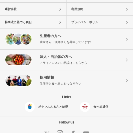
運営会社
利用規約
特商法に基づく表記
プライバシーポリシー
生産者の方へ
農家さん・漁師さんを募集しています!
法人・自治体の方へ
アライアンスのご相談はこちらから
採用情報
生産者と食べる人をつなぎたい
Links
ポケマルふるさと納税
食べる通信
Follow us