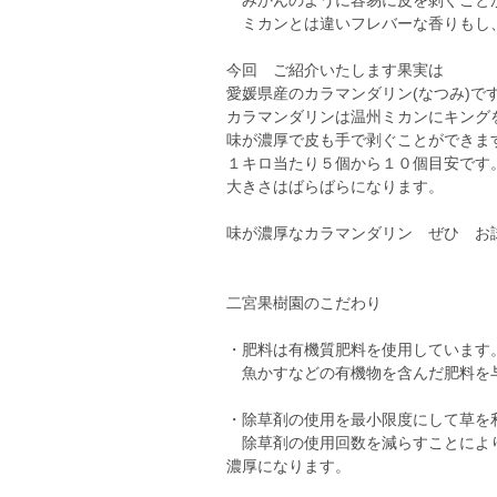
みかんのように容易に皮を剝ぐこと
ミカンとは違いフレバーな香りもし
今回 ご紹介いたします果実は
愛媛県産のカラマンダリン(なつみ)で
カラマンダリンは温州ミカンにキング
味が濃厚で皮も手で剥ぐことができま
１キロ当たり５個から１０個目安です
大きさはばらばらになります。
味が濃厚なカラマンダリン ぜひ お
二宮果樹園のこだわり
・肥料は有機質肥料を使用しています
魚かすなどの有機物を含んだ肥料を与
・除草剤の使用を最小限度にして草を
除草剤の使用回数を減らすことにより
濃厚になります。