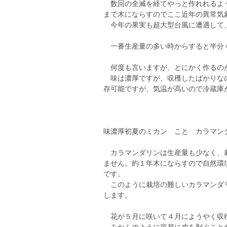
数回の全滅を経てやっと作れれるよう
まで木にならすのでここ近年の異常気
今年の果実も超大型台風に遭遇して、2
一番生産量の多い時からすると半分くら
何度も言いますが、とにかく作るのが大
味は濃厚ですが、収穫したばかりなの
存可能ですが、気温が高いので冷蔵庫が
味濃厚初夏のミカン こと カラマン
カラマンダリンは生産量も少なく、栽
ません。約１年木にならすので自然環
です。
このように栽培の難しいカラマンダリ
します。
花が５月に咲いて４月にようやく収