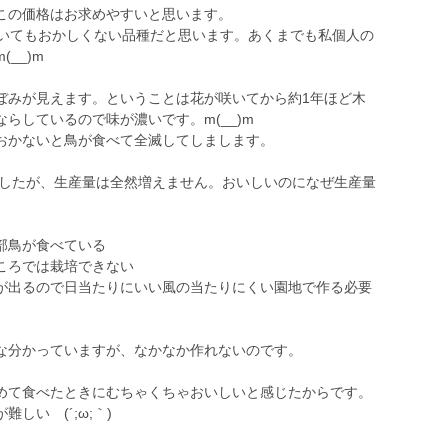
この価格はお求めやすいと思います。
ていてもおかしくない品種だと思います。あくまでも私個人の
__)m
みが見えます。ということは花が咲いてから約1年ほど木
らしているので味が濃いです。m(__)m
おかないと鳥が食べて全滅してしまします。
ましたが、生産量は全然増えません。おいしいのになぜ生産量
部鳥が食べている
ころでは栽培できない
が出るので日当たりにいい風の当たりにくい園地で作る必要
な分かっていますが、なかなか作れないのです。
て食べたときにむちゃくちゃおいしいと感じたからです。
しい (´;ω;｀)