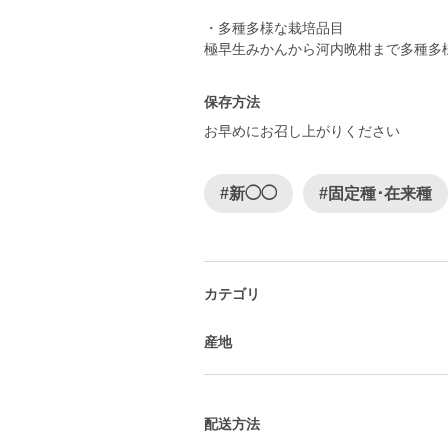
・多種多様な栽培品目
保存方法
お早めにお召し上がりください
#新◯◯
#固定種･在来種
カテゴリ
産地
配送方法