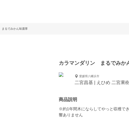
 まるでみかん味濃厚
カラマンダリン まるでみか
愛媛県八幡浜市
二宮昌基 | えひめ 二宮果
商品説明
※約1年間木にならしてやっと収穫で
響ありません