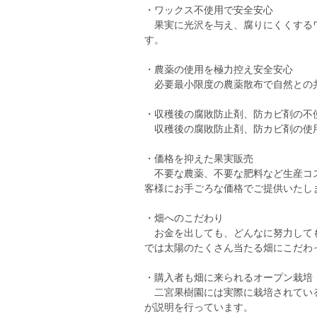
・ワックス不使用で安全安心
果実に光沢を与え、腐りにくくするワ
す。
・農薬の使用を極力控え安全安心
必要最小限度の農薬散布で自然との
・収穫後の腐敗防止剤、防カビ剤の不
収穫後の腐敗防止剤、防カビ剤の使
・価格を抑えた果実販売
不要な農薬、不要な肥料など生産コス
客様にお手ごろな価格でご提供いたし
・畑へのこだわり
お金を出しても、どんなに努力しても
では太陽のたくさん当たる畑にこだわ
・購入者も畑に来られるオープン栽培
二宮果樹園には実際に栽培されている
が説明を行っています。