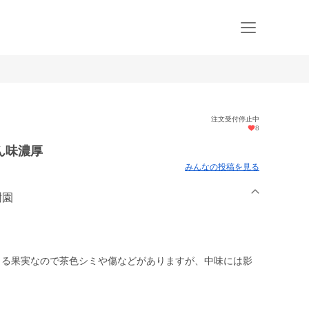
注文受付停止中
8
ん味濃厚
みんなの投稿を見る
樹園
きる果実なので茶色シミや傷などがありますが、中味には影