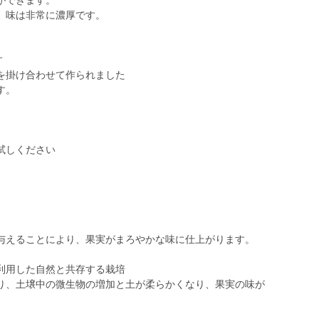
ができます。
、味は非常に濃厚です。
す
を掛け合わせて作られました
す。
。
試しください
。
えることにより、果実がまろやかな味に仕上がります。
利用した自然と共存する栽培
、土壌中の微生物の増加と土が柔らかくなり、果実の味が