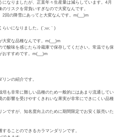
になりましたが、正直年々生産量は減らしています。4月
象のリスクを背負いすぎなので大変なんです。
回の降雪にあってと大変なんです。m(__)m
いになりました。(´;ω;｀)
変な品種なんです。m(__)m
で酸味を感じたら冷蔵庫で保存してください。常温でも保
おすすめです。m(__)m
ダリンの紹介です。
培も非常に難しい品種のため一般的にはあまり流通してい
境の影響を受けやすくきれいな果実が非常にできにくい品種
ンですが、知名度向上のために期間限定でお安く販売いた
穫することのできるカラマンダリンです。