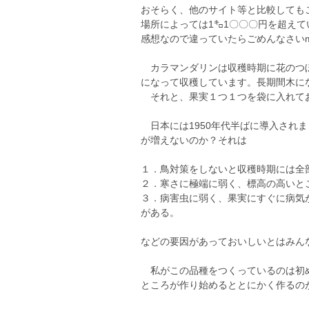
おそらく、他のサイト等と比較しても
場所によっては1㌔1〇〇〇円を超え
感想なので違っていたらごめんなさいm(
カラマンダリンは収穫時期に花のつぼ
になって収穫しています。長期間木にな
それと、果実１つ１つを袋に入れて
日本には1950年代半ばに導入され
が増えないのか？それは
１．鳥対策をしないと収穫時期には全
２．寒さに極端に弱く、標高の高いと
３．病害虫に弱く、果実にすぐに病気
がある。
などの要因があっておいしいとはみん
私がこの品種をつくっているのは初め
ところが作り始めるととにかく作るのが難