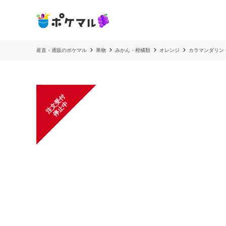
産直・通販のポケマル
果物
みかん・柑橘類
オレンジ
カラマンダリン
注
文
受
付
停
止
中