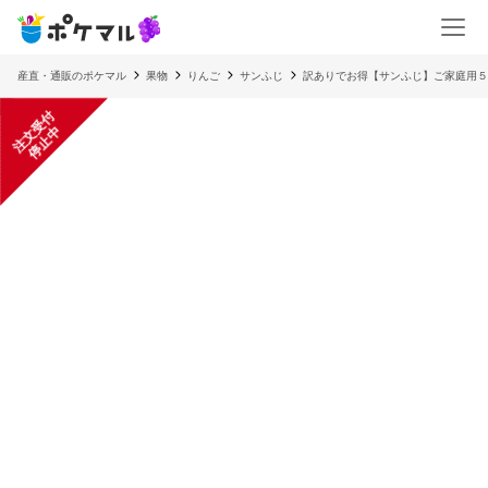
産直・通販のポケマル
果物
りんご
サンふじ
訳ありでお得【サンふじ】ご家庭用５
注
文
受
付
停
止
中