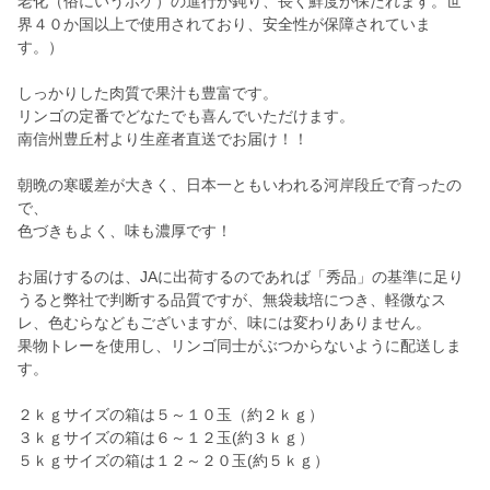
老化（俗にいうボケ）の進行が鈍り、長く鮮度が保たれます。世
界４０か国以上で使用されており、安全性が保障されていま
す。）
しっかりした肉質で果汁も豊富です。
リンゴの定番でどなたでも喜んでいただけます。
南信州豊丘村より生産者直送でお届け！！
朝晩の寒暖差が大きく、日本一ともいわれる河岸段丘で育ったの
で、
色づきもよく、味も濃厚です！
お届けするのは、JAに出荷するのであれば「秀品」の基準に足り
うると弊社で判断する品質ですが、無袋栽培につき、軽微なス
レ、色むらなどもございますが、味には変わりありません。
果物トレーを使用し、リンゴ同士がぶつからないように配送しま
す。
２ｋｇサイズの箱は５～１０玉（約２ｋｇ）
３ｋｇサイズの箱は６～１２玉(約３ｋｇ）
５ｋｇサイズの箱は１２～２０玉(約５ｋｇ）