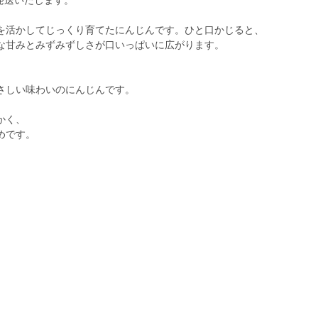
次発送いたします。
を活かしてじっくり育てたにんじんです。ひと口かじると、
な甘みとみずみずしさが口いっぱいに広がります。
さしい味わいのにんじんです。
かく、
めです。