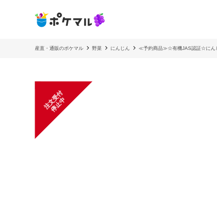
産直・通販のポケマル
野菜
にんじん
≪予約商品≫☆有機JAS認証☆にん
注
文
受
付
停
止
中