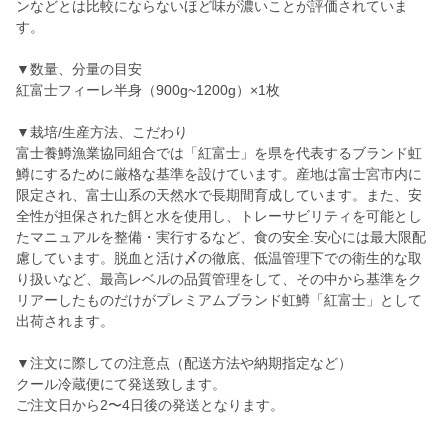
ンなどとは比較にならないほど味が濃いことが評価されていま
す。
▼数量、分量の目安
紅富士フィーレ半身（900g~1200g）×1枚
▼栽培/生産方法、こだわり
富士養鱒漁業協同組合では「紅富士」を県を代表するブランド虹
鱒にするために厳格な基準を設けています。産地は富士宮市内に
限定され、富士山系の天然水で長期間育成しています。また、安
全性が担保された餌と水を使用し、トレーサビリティを可能とし
たマニュアルを整備・実行するなど、食の安全.安心には最大限配
慮しています。脱血と活け〆の徹底、低温管理下での衛生的な取
り扱いなど、最高レベルの品質管理をして、その中から基準をク
リアーしたものだけがプレミアムブランド虹鱒「紅富士」として
出荷されます。
▼注文に際しての注意点（配送方法や納期指定など）
クール冷蔵便にて発送致します。
ご注文日から2〜4日後の発送となります。