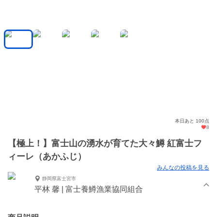
本日あと 100点
8
【極上！】富士山の湧水が育てた大々鱒 紅富士フ
ィーレ（あかふじ）
みんなの投稿を見る
静岡県富士宮市
平林 馨 | 富士養鱒漁業協同組合