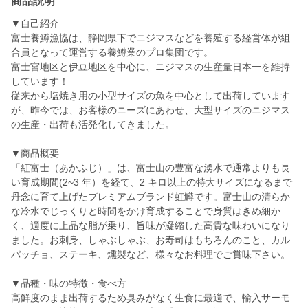
商品説明
▼自己紹介
富士養鱒漁協は、静岡県下でニジマスなどを養殖する経営体が組
合員となって運営する養鱒業のプロ集団です。
富士宮地区と伊豆地区を中心に、ニジマスの生産量日本一を維持
しています！
従来から塩焼き用の小型サイズの魚を中心として出荷しています
が、昨今では、お客様のニーズにあわせ、大型サイズのニジマス
の生産・出荷も活発化してきました。
▼商品概要
「紅富士（あかふじ）」は、富士山の豊富な湧水で通常よりも長
い育成期間(2~3 年）を経て、2 キロ以上の特大サイズになるまで
丹念に育て上げたプレミアムブランド虹鱒です。富士山の清らか
な冷水でじっくりと時間をかけ育成することで身質はきめ細か
く、適度に上品な脂が乗り、旨味が凝縮した高貴な味わいになり
ました。お刺身、しゃぶしゃぶ、お寿司はもちろんのこと、カル
パッチョ、ステーキ、燻製など、様々なお料理でご賞味下さい。
▼品種・味の特徴・食べ方
高鮮度のまま出荷するため臭みがなく生食に最適で、輸入サーモ