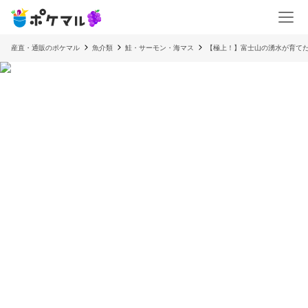
産直・通販のポケマル
魚介類
鮭・サーモン・海マス
【極上！】富士山の湧水が育てた