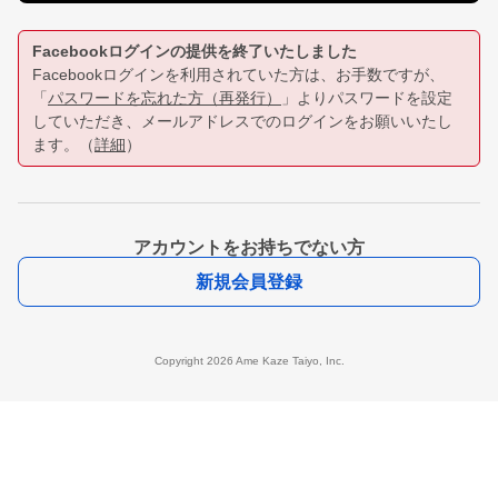
Facebookログインの提供を終了いたしました
Facebookログインを利用されていた方は、お手数ですが、
「
パスワードを忘れた方（再発行）
」よりパスワードを設定
していただき、メールアドレスでのログインをお願いいたし
ます。（
詳細
）
アカウントをお持ちでない方
新規会員登録
Copyright 2026 Ame Kaze Taiyo, Inc.