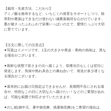
【栽培・生産方法、こだわり】
アミノ酸を散布するなど、いちじくの発育をサポートしつつ、除
草剤や農薬はできるだけ使わない減農薬栽培を心がけています。
藁が被さったふわふわで栄養いっぱいの土で、愛情たっぷり大切
に育てています。
【注文に際しての注意点】
⚫︎写真はイメージです。1玉の大きさや果皮・果肉の色味は、異な
る場合がございます。
⚫︎新鮮な状態で皆さまの元へ届くよう、収穫当日もしくは翌日に
発送します。気候や熟れ具合との兼ね合いで、発送が多少遅くな
る場合がございます。
⚫︎基本的にお届け日指定はできませんが、長期間不在にされる場
合や、特別なこの日に大切な人へ届けたい！などのご要望があれ
ば、可能な範囲で対応させていただきます。
⚫︎のし紙(御中元、暑中御見舞、残暑御見舞)をご希望の場合は、