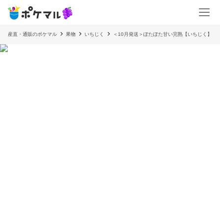
産直・通販のポケマル
果物
いちじく
＜10月発送＞ぽたぽた甘い完熟【いちじく】