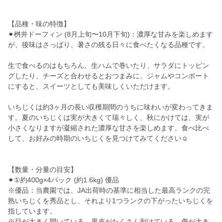
【品種・味の特徴】
⚫︎桝井ドーフィン (8月上旬〜10月下旬)：濃厚な甘みを楽しめます
が、後味はさっぱり、暑さの残る日々に食べたくなる品種です。
生で食べるのはもちろん、生ハムで巻いたり、サラダにトッピン
グしたり、チーズと合わせるとおつまみに、ジャムやコンポート
にすると、スイーツとしても美味しくいただけます。
いちじくは約3ヶ月の長い収穫期間のうちに味わいが変わってきま
す。夏のいちじくは実が大きくて瑞々しく、秋にかけては、実が
小さくなりますが凝縮された濃厚な甘さを楽しめます。食べ比べ
して、お好みの時期のいちじくを見つけてみてください☺︎
【数量・分量の目安】
⚫︎①約400g×4パック (約1.6kg) 優品
※優品：当農園では、JA出荷時の基準に相当した最高ランクの完
熟いちじくを秀品とし、それより1つランクの下がったいちじくを
指しています。
※目が大きく開いている、果皮がたくさん剥けている、傷が大き