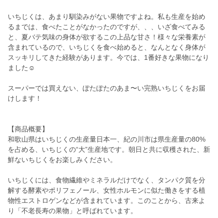
いちじくは、あまり馴染みがない果物ですよね。私も生産を始め
るまでは、食べたことがなかったのですが、、、いざ食べてみる
と、夏バテ気味の身体が欲するこの上品な甘さ！様々な栄養素が
含まれているので、いちじくを食べ始めると、なんとなく身体が
スッキリしてきた経験があります。今では、1番好きな果物になり
ました☺︎
スーパーでは買えない、ぽたぽたのあま〜い完熟いちじくをお届
けします！
【商品概要】
和歌山県はいちじくの生産量日本一、紀の川市は県生産量の80%
を占める、いちじくの“大”生産地です。朝日と共に収穫された、新
鮮ないちじくをお楽しみください。
いちじくには、食物繊維やミネラルだけでなく、タンパク質を分
解する酵素やポリフェノール、女性ホルモンに似た働きをする植
物性エストロゲンなどが含まれています。このことから、古来よ
り「不老長寿の果物」と呼ばれています。