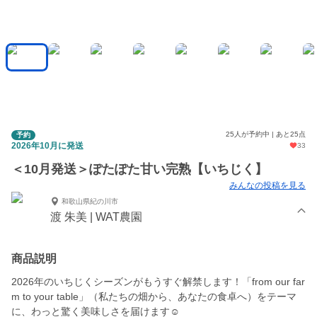
25人が予約中 | あと25点
予約
2026年10月に発送
33
＜10月発送＞ぽたぽた甘い完熟【いちじく】
みんなの投稿を見る
和歌山県紀の川市
渡 朱美 | WAT農園
商品説明
2026年のいちじくシーズンがもうすぐ解禁します！「from our far
m to your table」（私たちの畑から、あなたの食卓へ）をテーマ
に、わっと驚く美味しさを届けます☺︎