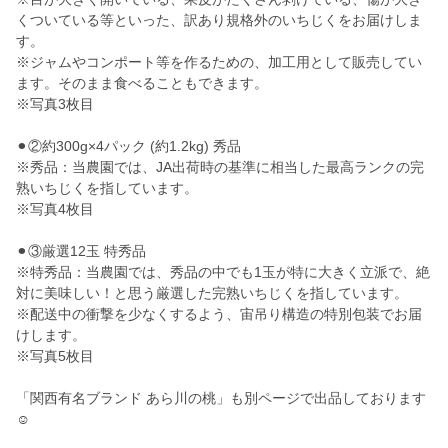
くついている等といった、訳あり規格外のいちじくをお届けしま
す。
※ジャムやコンポート等を作るための、加工用として販売してい
ます。そのまま食べることもできます。
※写真3枚目
⚫︎②約300g×4パック (約1.2kg) 秀品
※秀品：当農園では、JA出荷時の基準に相当した最高ランクの完
熟いちじくを指しています。
※写真4枚目
⚫︎③厳選12玉 特秀品
※特秀品：当農園では、秀品の中でも1玉が特に大きく立派で、絶
対に美味しい！と思う厳選した完熟いちじくを指しています。
※配送中の衝撃を少なくするよう、宙吊り構造の特別包装でお届
けします。
※写真5枚目
「関西有名ブランド あら川の桃」も別ページで出品しております
☺︎