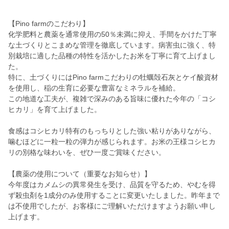
【Pino farmのこだわり】
化学肥料と農薬を通常使用の50％未満に抑え、手間をかけた丁寧
な土づくりとこまめな管理を徹底しています。病害虫に強く、特
別栽培に適した品種の特性を活かしたお米を丁寧に育て上げまし
た。
特に、土づくりにはPino farmこだわりの牡蠣殻石灰とケイ酸資材
を使用し、稲の生育に必要な豊富なミネラルを補給。
この地道な工夫が、複雑で深みのある旨味に優れた今年の「コシ
ヒカリ」を育て上げました。
食感はコシヒカリ特有のもっちりとした強い粘りがありながら、
噛むほどに一粒一粒の弾力が感じられます。お米の王様コシヒカ
リの別格な味わいを、ぜひ一度ご賞味ください。
【農薬の使用について（重要なお知らせ）】
今年度はカメムシの異常発生を受け、品質を守るため、やむを得
ず殺虫剤を1成分のみ使用することに変更いたしました。昨年まで
は不使用でしたが、お客様にご理解いただけますようお願い申し
上げます。