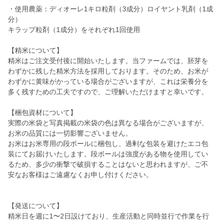
・使用農薬：ディオーレ1キロ粒剤（3成分）ロイヤント乳剤（1成
分）
キラップ粒剤（1成分）をそれぞれ1回使用
【精米について】
精米はご注文受付後に開始いたします。当ファームでは、胚芽を
わずかに残した精米方法を採用しております。そのため、お米が
わずかに黄味がかっている場合がございますが、これは栄養分を
多く残すための工夫ですので、ご理解いただけますと幸いです。
【梱包資材について】
実際の米袋と写真掲載の米袋の色は異なる場合がございますが、
お米の品質には一切影響ございません。
お米はお米専用の段ボールに梱包し、過剰な包装を避けたエコ包
装にてお届けいたします。段ボールは強度がある物を使用してい
るため、多少の衝撃で破損することはないと思われますが、ご不
安なお客様はご遠慮なくお申し付けください。
【発送について】
精米日を週に1〜2日設けており、生産活動と同時並行で作業を行