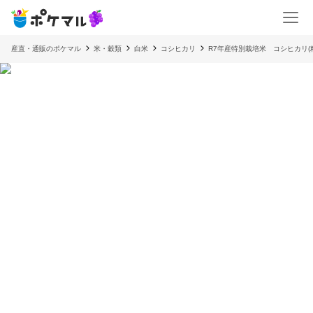
産直・通販のポケマル
米・穀類
白米
コシヒカリ
R7年産特別栽培米 コシヒカリ(