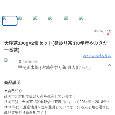
本日あと 10点
1
天滝茶100g×2個セット(釜炒り茶:R8年産やぶきた
一番茶)
みんなの投稿を見る
宮崎県延岡市
甲斐正太郎 | 宮崎釜炒り茶 月人(げっと)
商品説明
▼自己紹介
延岡市北方町で釜炒り茶を生産しています！
延岡市は、全国茶品評会釜炒り茶部門において2014年・2018年・
2020年に３度産地賞２位を受賞しています！知る人ぞ知る隠れた
高品質釜炒り茶産地です！