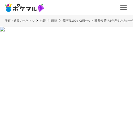
産直・通販のポケマル
お茶
緑茶
天滝茶100g×2個セット(釜炒り茶:R8年産やぶきた一