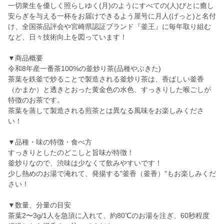
一切衆生を優しく照らしゆく(月)のようにすべての(人)びとに癒し
安らぎを与える一杯をお届けできるよう屋号に月人(げっと)と名付
け、全国茶品評会や宮崎県認証ブランド『釜王』に毎年取り組む
など、日々技術向上を図っています！
▼商品概要
令和8年産一番茶100%の釜炒り茶(品種やぶきた)
茶葉を鉄釜で炒ることで製造される釜炒り茶は、香ばしい釜香
（かまか）と透きとおった黄金色の水色、すっきりした喉ごしが
特徴のお茶です。
茶葉を蒸して製造される煎茶とは異なる風味をお楽しみくださ
い！
▼品種・味の特徴・食べ方
すっきりとしたのどこしと旨味が特徴！
釜炒りなので、渋味は少なくて飲みやすいです！
少し熱めのお湯で淹れて、発揚する"釜香（釜香）"もお楽しみくだ
さい！
▼数量、分量の目安
茶葉2〜3g/1人を急須に入れて、約80℃のお湯を注ぎ、60秒程度