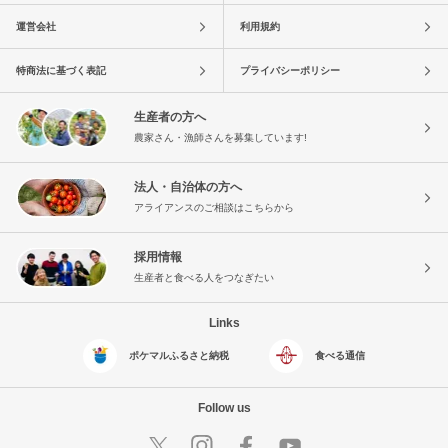
運営会社
利用規約
特商法に基づく表記
プライバシーポリシー
生産者の方へ
農家さん・漁師さんを募集しています!
法人・自治体の方へ
アライアンスのご相談はこちらから
採用情報
生産者と食べる人をつなぎたい
Links
ポケマルふるさと納税
食べる通信
Follow us