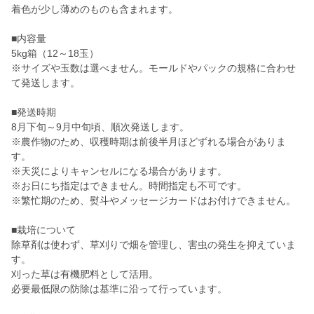
着色が少し薄めのものも含まれます。
■内容量
5kg箱（12～18玉）
※サイズや玉数は選べません。モールドやパックの規格に合わせ
て発送します。
■発送時期
8月下旬～9月中旬頃、順次発送します。
※農作物のため、収穫時期は前後半月ほどずれる場合がありま
す。
※天災によりキャンセルになる場合があります。
※お日にち指定はできません。時間指定も不可です。
※繁忙期のため、熨斗やメッセージカードはお付けできません。
■栽培について
除草剤は使わず、草刈りで畑を管理し、害虫の発生を抑えていま
す。
刈った草は有機肥料として活用。
必要最低限の防除は基準に沿って行っています。