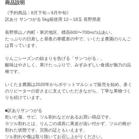
商品説明
《予約商品：8月下旬～9月中旬》
訳あり サンつがる 5kg箱使用 12～18玉 長野県産
長野県山ノ内町・寒沢地区、標高600〜700mの山あい。
たっぷりの日差しと昼夜の寒暖差の中で、いくたま農園のりんご
は育っています。
りんごシーズンの始まりを告げる「サンつがる」。
酸味はやさしく、果汁たっぷりで、みずみずしい食感が魅力の品
種です。
いくたま農園は2020年からポケットマルシェで販売を始め、多く
のリピーターの皆さまに支えていただきながら、丁寧な果物づく
りを続けています。
■訳ありサンつがる
乾いた傷、サビ、ツル割れなどがあるお買い得品です。
※ツル割れとは、りんごの成長に果皮が追い付かず、ツルの根が
割れた状態です。完熟の証ともいえます。
ツル割れや傷は取り除いてお召し上がりください。