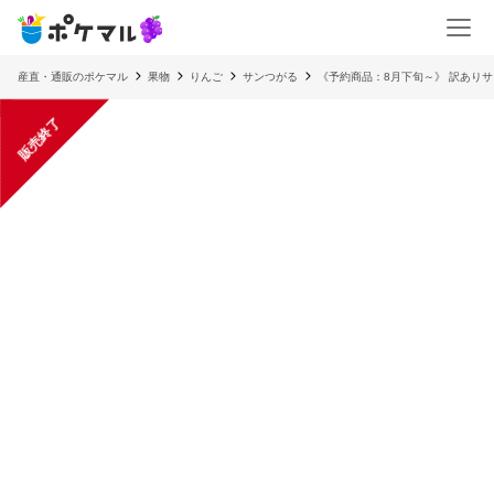
産直・通販のポケマル
果物
りんご
サンつがる
《予約商品：8月下旬～》 訳ありサンつ
販売終了