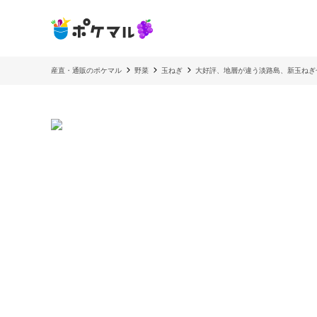
産直・通販のポケマル
野菜
玉ねぎ
大好評、地層が違う淡路島、新玉ねぎ