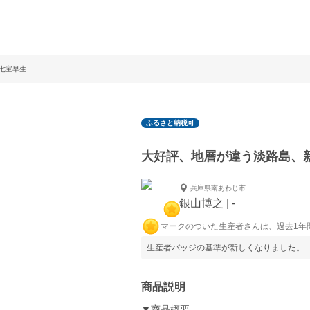
七宝早生
ふるさと納税可
大好評、地層が違う淡路島、
兵庫県南あわじ市
銀山博之 | -
マークのついた生産者さんは、過去1年
生産者バッジの基準が新しくなりました。
商品説明
▼商品概要