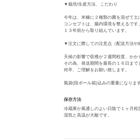
▼栽培/生産方法、こだわり
今年は、米糠に２種類の菌を混ぜて土
コンセプトは、腸内環境を整えるです
１３年前から取り組んでいます。
▼注文に際しての注意点（配送方法や
天候の影響で収穫が２週間程度、かか
その為、発送期間を最長の１６日まで
何卒、ご理解をお願い致します。
風袋(段ボール箱)込みの重量になりま
保存方法
冷蔵庫か風通しのよい日陰で１ヶ月程
湿気と高温が大敵です。