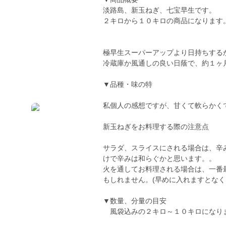
淡路島、新玉ねぎ、七宝早生です。
２キロから１０キロの商品になります
極早生スーパーアップより日持ちする
冷蔵庫か風通しの良い日蔭で、約１ヶ
▼品種・味の特
私個人の感想ですが、甘くて軟らかく
新玉ねぎをお料理する際の注意点
サラダ、スライスにされる場合は、辛
けで辛みは和らぐかと思います。。
火を通してお料理される場合は、一番
もしれません。(早めに入れますとなく
▼数量、分量の目安
風袋込みの２キロ～１０キロになり