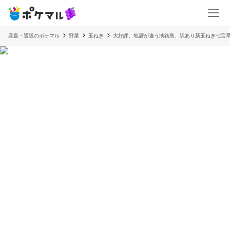
産直・通販のポケマル
野菜
玉ねぎ
大好評、地層が違う淡路島、訳あり新玉ねぎ七宝