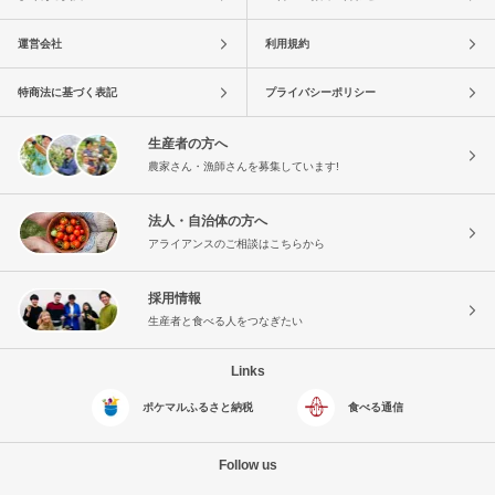
運営会社
利用規約
特商法に基づく表記
プライバシーポリシー
生産者の方へ
農家さん・漁師さんを募集しています!
法人・自治体の方へ
アライアンスのご相談はこちらから
採用情報
生産者と食べる人をつなぎたい
Links
ポケマルふるさと納税
食べる通信
Follow us