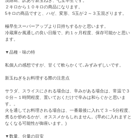
淡路島、訳あり新玉ねぎ、七宝早生です。
２キロから１０キロの商品になります。
5キロの商品ですと、ハゼ、変形、S玉が２～３玉混ざります。
極早生スーパーアップより日持ちするかと思います。
冷蔵庫か風通しの良い日蔭で、約１ヶ月程度、保存可能かと思い
ます。
▼品種・味の特
私個人の感想ですが、甘くて軟らかくて､みずみずしいです。
新玉ねぎをお料理する際の注意点
サラダ、スライスにされる場合は、辛みがある場合は、常温で３
０分～１時間程度、置いておくだけで辛みは和らぐかと思いま
す。。
火を通してお料理される場合は、一番最後に入れて３～5分程度、
煮るか炒めるかが、オススメかもしれません。(早めに入れますと
なくなる可能性が御座います。)
▼数量、分量の目安