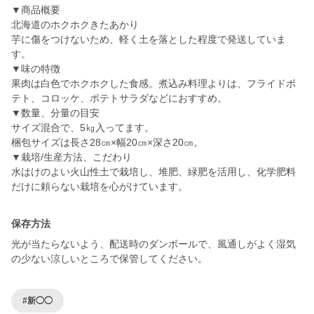
▼商品概要
北海道のホクホクきたあかり
芋に傷をつけないため、軽く土を落とした程度で発送していま
す。
▼味の特徴
果肉は白色でホクホクした食感。煮込み料理よりは、フライドポ
テト、コロッケ、ポテトサラダなどにおすすめ。
▼数量、分量の目安
サイズ混合で、5㎏入ってます。
梱包サイズは長さ28㎝×幅20㎝×深さ20㎝。
▼栽培/生産方法、こだわり
水はけのよい火山性土で栽培し、堆肥、緑肥を活用し、化学肥料
保存方法
光が当たらないよう、配送時のダンボールで、風通しがよく湿気
の少ない涼しいところで保管してください。
#新◯◯