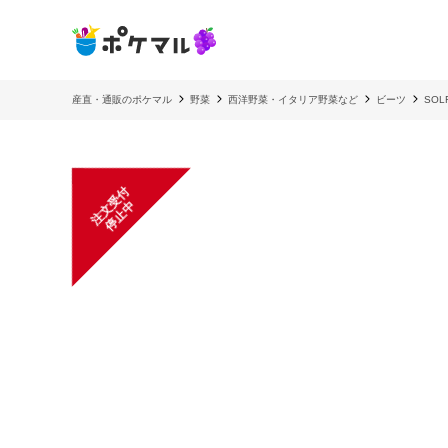
産直・通販のポケマル
野菜
西洋野菜・イタリア野菜など
ビーツ
SO
注
文
受
付
停
止
中