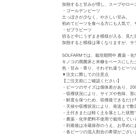
加熱すると甘みが増し、スープやロー
・ゴールデンビーツ
土っぽさが少なく、やさしい甘み。
初めてビーツを食べる方にも人気で、
・ゼブラビーツ
切ると中にうずまき模様が入る、見た
加熱すると模様は薄くなりますが、サ
SOLFARMでは、栽培期間中 農薬・
キノコの廃菌床と米糠をベースにした
色・甘み・香り、それぞれ違うビーツ
▼注文に際しての注意点
【ご注文前にご確認ください】
・ビーツのサイズは個体差があり、200
・収穫状況により、サイズや色味、形
・鮮度を保つため、収穫後できるだけ
・天候や収穫状況により、発送まで数
・土付きまたは軽く土を落とした状態
・農薬・化学肥料不使用で栽培してい
・到着後は冷蔵保存のうえ、お早めに
・各ビーツの混入割合の希望がござい