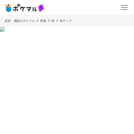
産直・通販のポケマル
果物
柿
柿チップ