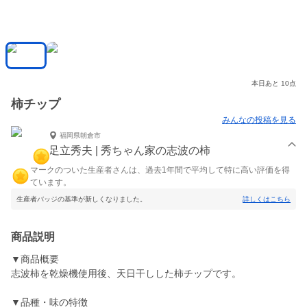
本日あと 10点
柿チップ
みんなの投稿を見る
福岡県朝倉市
足立秀夫 | 秀ちゃん家の志波の柿
マークのついた生産者さんは、過去1年間で平均して特に高い評価を得
ています。
生産者バッジの基準が新しくなりました。
詳しくはこちら
商品説明
▼商品概要
志波柿を乾燥機使用後、天日干しした柿チップです。
▼品種・味の特徴