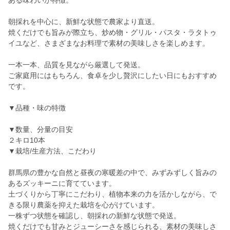
ある味わいが特徴。
朝採れを中心に、新鮮な状態で農家より直送。
焼くだけでも旨みが際立ち、炒め物・グリル・パスタ・ラタトゥ
イユなど、さまざまなお料理で素材の美味しさを楽しめます。
一本一本、品質を見ながら厳選して発送。
ご家庭用にはもちろん、食卓を少し贅沢にしたい日にもおすすめ
です。
▼品種・味の特徴
▼数量、分量の目安
２キロ10本
▼栽培/生産方法、こだわり
群馬県の豊かな自然と昼夜の寒暖差の中で、みずみずしく旨みの
あるズッキーニに育てています。
土づくりから丁寧にこだわり、植物本来の力を活かしながら、で
きる限り農薬を抑えた栽培を心がけています。
一株ずつ状態を確認し、朝採れの新鮮な状態で発送。
焼くだけでも甘みとジューシーさを感じられる、素材の美味しさ