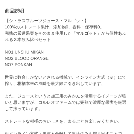
商品説明
【シトラスフルーツジュース・マルゴット】
100%のストレート果汁、添加物0、香料・保存料0。
完熟の厳選果実をそのまま使用した「マルゴット」から個性あふ
れる３本飲み比べセット
NO1 UNSHU MIKAN
NO2 BLOOD ORANGE
NO7 PONKAN
世界に数台しかないとされる機械で、インライン方式（※）にて
搾り、柑橘本来の風味を最大限に引き出しています。
また、ジュースというと加工用のみかんを活用するイメージが強
いと思いますが、コルレオファームでは完熟で濃厚な果実を厳選
して搾っています。
ストレートな柑橘のおいしさを、まるごとお楽しみください。
※インライン方式：果皮と分離して果汁のみを搾り出すことで、