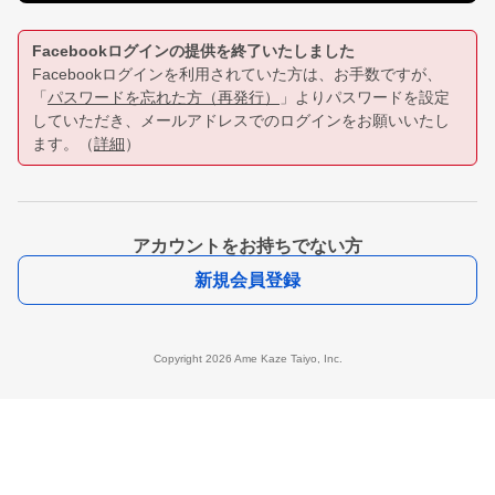
Facebookログインの提供を終了いたしました
Facebookログインを利用されていた方は、お手数ですが、
「
パスワードを忘れた方（再発行）
」よりパスワードを設定
していただき、メールアドレスでのログインをお願いいたし
ます。（
詳細
）
アカウントをお持ちでない方
新規会員登録
Copyright 2026 Ame Kaze Taiyo, Inc.