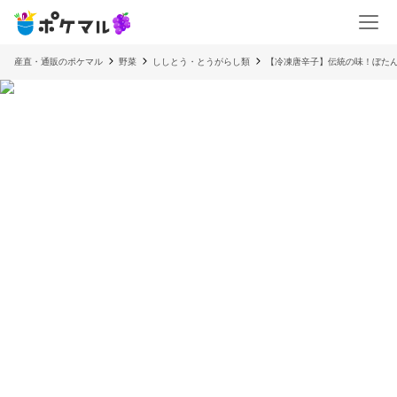
産直・通販のポケマル
野菜
ししとう・とうがらし類
【冷凍唐辛子】伝統の味！ぼた