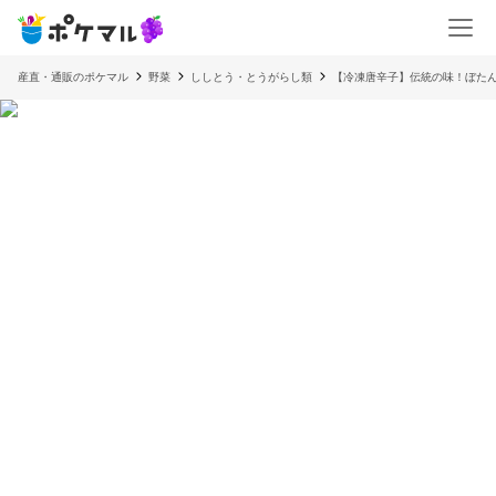
産直・通販のポケマル
野菜
ししとう・とうがらし類
【冷凍唐辛子】伝統の味！ぼた