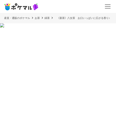
産直・通販のポケマル
お茶
緑茶
《新茶》八女茶 お口いっぱいに広がる香り♪