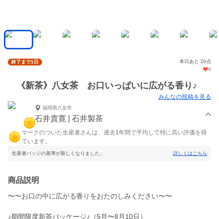
本日あと 20点
終了まで1日
6
《新茶》八女茶 お口いっぱいに広がる香り♪
みんなの投稿を見る
福岡県八女市
石井貴寛 | 石井製茶
マークのついた生産者さんは、過去1年間で平均して特に高い評価を得
ています。
生産者バッジの基準が新しくなりました。
詳しくはこちら
商品説明
〜〜お口の中に広がる香りをおたのしみください〜〜
♪期間限度新茶パッケージ♪（5月〜8月10日）