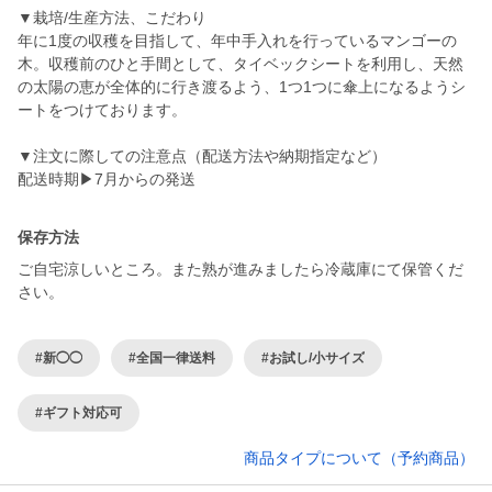
▼栽培/生産方法、こだわり
年に1度の収穫を目指して、年中手入れを行っているマンゴーの
木。収穫前のひと手間として、タイベックシートを利用し、天然
の太陽の恵が全体的に行き渡るよう、1つ1つに傘上になるようシ
ートをつけております。
▼注文に際しての注意点（配送方法や納期指定など）
配送時期▶︎7月からの発送
保存方法
ご自宅涼しいところ。また熟が進みましたら冷蔵庫にて保管くだ
さい。
#新◯◯
#全国一律送料
#お試し/小サイズ
#ギフト対応可
商品タイプについて（予約商品）