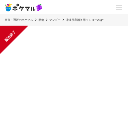
産直・通販のポケマル
果物
マンゴー
沖縄県産贈答用マンゴー2kg~
販売終了