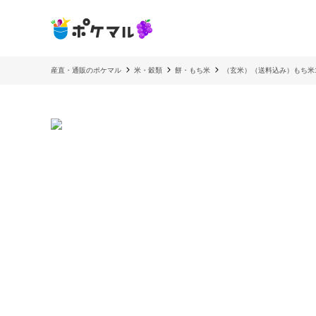
産直・通販のポケマル
米・穀類
餅・もち米
（玄米）（送料込み）もち米1