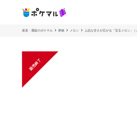
産直・通販のポケマル
果物
メロン
上品な甘さが広がる「宝玉メロン」｜
販売終了