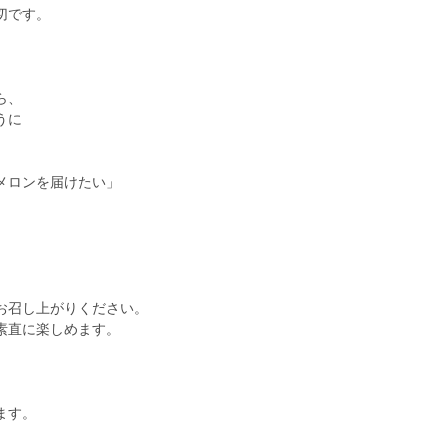
切です。
ら、
うに
メロンを届けたい」
お召し上がりください。
素直に楽しめます。
ます。