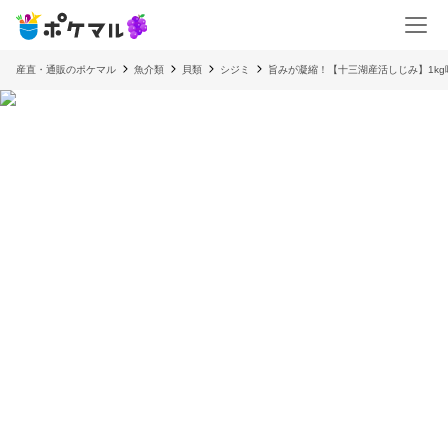
産直・通販のポケマル
魚介類
貝類
シジミ
旨みが凝縮！【十三湖産活しじみ】1k