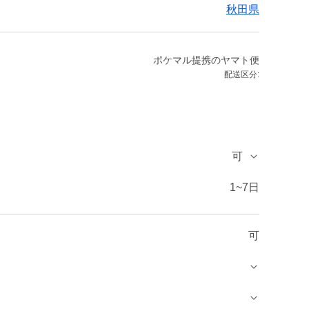
秋田県
ポケマル提携のヤマト便
配送区分:
可
1~7日
可