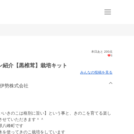
本日あと 200点
8
ストラン紹介【黒椎茸】栽培キット
みんなの投稿を見る
羽伊勢株式会社
いいきのこは格別に旨い】という事と、きのこを育てる楽し
させていただきます＾＾
県八峰町です
水を使ってきのこ栽培をしています