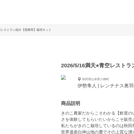
⭐︎青空レストラン紹介【黒椎茸】栽培キット
2026/5/16満天⭐︎青空レ
秋田県山本郡八峰町
伊勢隼人 | レンチナス奥
商品説明
きのこ農家だからこそわかる【鮮度の
さを体験してもらいたいからこそ販売
私たちがきのこ栽培しているのは秋田
世界遺産白神山地の麓でその上質な湧