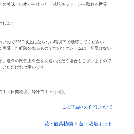
この美味しい水から作った「栽培キット」から取れる世界一
けします
いので25°C以上にならない環境下で栽培してください
て実証した経験のあるものですのでクレームは一切受けない
が、送料の関係上料金を別途いただく場合もございますので
トいただければ幸いです
で１４日間程度、冷凍で１ヶ月程度
この商品のタイプについて
花・観葉植物
苗・栽培キット