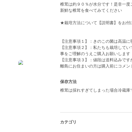
椎茸は約９０％が水分です！是非一度
新鮮な椎茸を食べてみてください
★栽培方法について【説明書】をお付
【注意事項１】：きのこの菌は高温に弱
【注意事項２】：私たちも栽培してい
事をご理解のうえご購入お願いします
【注意事項３】：値段は送料込みです
離島にお住まいの方は購入前にコメン
保存方法
椎茸は採れすぎてしまった場合冷蔵庫
カテゴリ