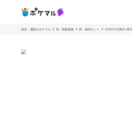
産直・通販のポケマル
花・観葉植物
苗・栽培キット
2026/5/16満天